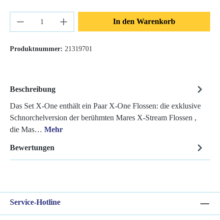
Produkt Anzahl: Gib den gewünschten Wert ein 
In den Warenkorb
Produktnummer:
21319701
Beschreibung
Das Set X-One enthält ein Paar X-One Flossen: die exklusive
Schnorchelversion der berühmten Mares X-Stream Flossen ,
die Mas…
Mehr
Bewertungen
Service-Hotline