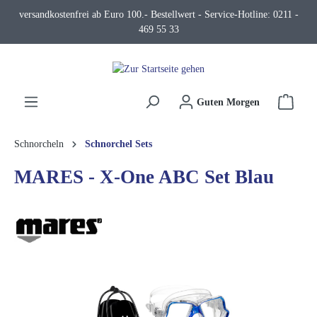
versandkostenfrei ab Euro 100.- Bestellwert - Service-Hotline: 0211 -
alt springen
469 55 33
Waren
Guten Morgen
Schnorcheln
Schnorchel Sets
MARES - X-One ABC Set Blau
Bildergalerie überspringen