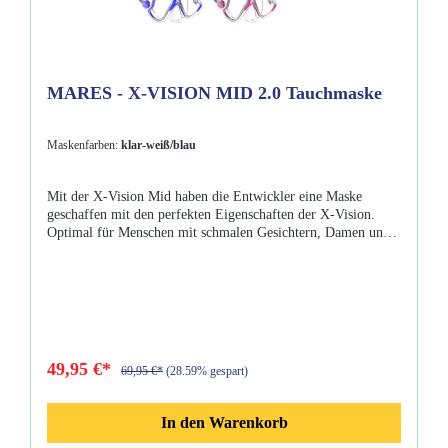
MARES - X-VISION MID 2.0 Tauchmaske
Maskenfarben:
klar-weiß/blau
Mit der X-Vision Mid haben die Entwickler eine Maske
geschaffen mit den perfekten Eigenschaften der X-Vision.
Optimal für Menschen mit schmalen Gesichtern, Damen und
Kinder. Ihre einstellbaren Schnallen können auch mit
Handschuhen gut bedient werden. Eigenschaften: getempertes
Glas weiches Silikon gut erreichbarer Nasenerker großes
Gesichtsfeld leicht einstellbares Maskenband Gewicht: 183 g
mit MaskenboxOptische Gläser als optionales Zubehör
erhältlich
49,95 €*
69,95 €*
(28.59% gespart)
In den Warenkorb