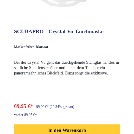
SCUBAPRO - Crystal Vu Tauchmaske
Maskenfarben:
klar-rot
Bei der Crystal Vu geht das durchgehende Sichtglas nahtlos in
seitliche Sichtfenster über und bietet dem Taucher ein
panoramaähnliches Blickfeld. Dazu sorgt die exklusive
Lackierung für ein tolles Aussehen. Eigenschaften:Patentiertes
Maskendesign mit durchgehendem Sichtglas und seitlichen
Sichtfenstern für ein wahres Panorama Maskenkörper mit
doppelter Dichtlippe für eine angenehme PassformKomfort
Maskenband kompatibel (optional)
69,95 €*
99,00 €*
(29.34% gespart)
vorher 89,95 €*
In den Warenkorb