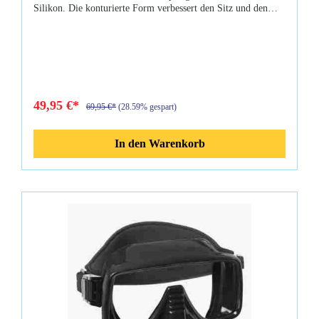
Silikon. Die konturierte Form verbessert den Sitz und den
Tragekomfort. Das Gesichtsfeld ist 20 % breiter als beim
Vorgängermodell. Eigenschaften: Ultra-Clear
Silikon Gewicht: 189 g verbesserter Sitz und Tragekomfort
Hydrodynamisches Design kleine Rippen rund um die Nase
für weniger Druck 20% breiteres Gesichtsfeld X-förmiges
Silikon Maskenband mit MaskenboxOptische Gläser
nachrüstbar.
49,95 €*
69,95 €*
(28.59% gespart)
In den Warenkorb