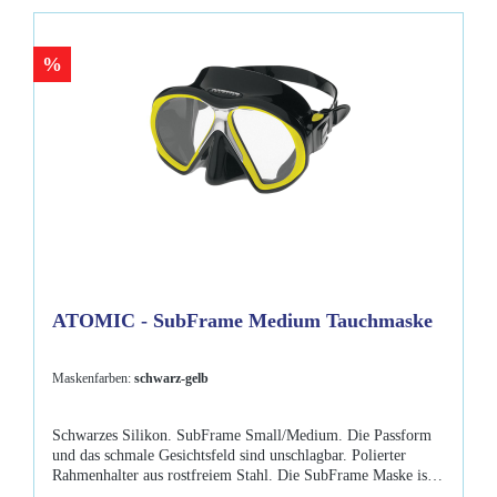
Klarer oder schwarzer Silikongummi mit
Farbakzenten Rahmenlose Masken von Atomic Aquatics sind
auch in der Größe Medium erhältlich für ein kleineres,
%
schmaleres Gesicht. Farben: klar-klar, schwarz-schwarz
Lieferumfang: Atomic - Frameless Standard Maske
Maskenbox
ATOMIC - SubFrame Medium Tauchmaske
Maskenfarben:
schwarz-gelb
Schwarzes Silikon. SubFrame Small/Medium. Die Passform
und das schmale Gesichtsfeld sind unschlagbar. Polierter
Rahmenhalter aus rostfreiem Stahl. Die SubFrame Maske ist
so unverwüstlich, dass Atomic Aquatics 30 Jahre Garantie