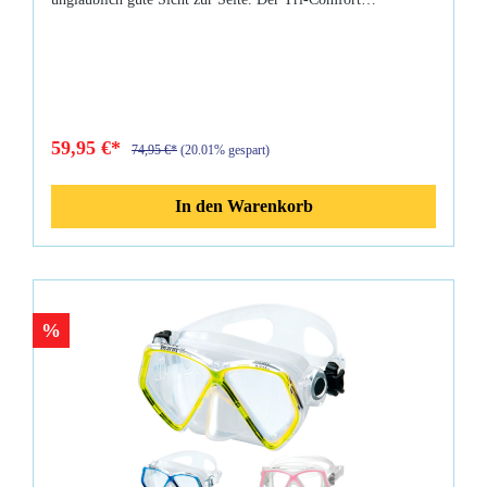
Maskenkörper hat kleine Rippen, die den Druck auf das
Gesicht verringern und die Maske noch bequemer machen -
perfekt für lange Tauchgänge. Eigenschaften: Maskenkörper
aus Silikon Gewicht: 210 g Kleine Rippen rund um die Nase
verringern den Druck durchgehend getempertes
Glas Großartige Sicht zur Seite X-förmiges Silikonband Die
Maske wird in einer Maskenbox ausgeliefert.
59,95 €*
74,95 €*
(20.01% gespart)
In den Warenkorb
%