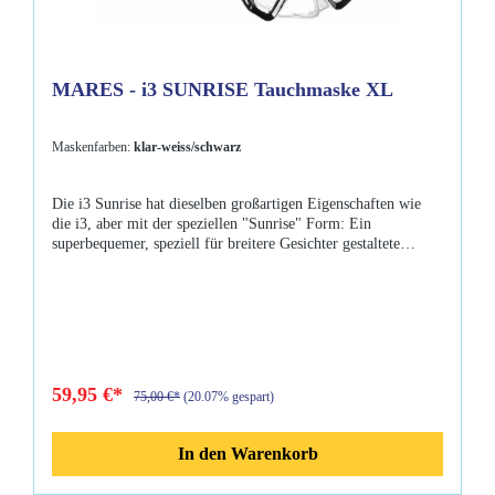
MARES - i3 SUNRISE Tauchmaske XL
Maskenfarben:
klar-weiss/schwarz
Die i3 Sunrise hat dieselben großartigen Eigenschaften wie
die i3, aber mit der speziellen "Sunrise" Form: Ein
superbequemer, speziell für breitere Gesichter gestaltete
Maskenkörper. Eigenschaften:SilikonKleine Rippen rund um
die Nase verringern den DruckWeites SichtfeldX-FÖRMIGES
Silikon Maskenband
59,95 €*
75,00 €*
(20.07% gespart)
In den Warenkorb