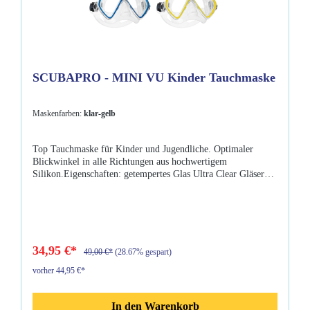
SCUBAPRO - MINI VU Kinder Tauchmaske
Maskenfarben:
klar-gelb
Top Tauchmaske für Kinder und Jugendliche. Optimaler
Blickwinkel in alle Richtungen aus hochwertigem
Silikon.Eigenschaften: getempertes Glas Ultra Clear Gläser
innovatives Maskenband-Verstellsystem gut erreichbarer
Nasenerker besonders weiches Liquid Silikon nachrüstbar mit
EZ Maskenband Kompatibel mit den Komfort Maskenbänder
(optional) Farbe: Blau, Gelb, Grün Diese Maske wird mit
Maskenbox ausgeliefert.
34,95 €*
49,00 €*
(28.67% gespart)
vorher 44,95 €*
In den Warenkorb