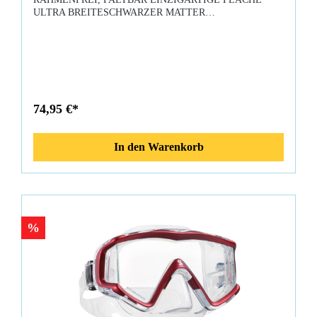
ULTRA BREITESCHWARZER MATTER
LOOKKOMFORTABEL GEEIGNET FÜR ALLE
SCHMALEN VISIENmit doppelter Dichtung, extrem
komfortabel hochfeste schwenkbare Schnallen Gurt aus
Neopren Mares|XR sehr robust und langlebig
Wasserdichtigkeit in allen Tiefenfür alle verlängerten
Anwendungen von technischem Unterwasser Ideal auch als
Reserve-Maske Taucherbrille im klassischen Stil, komplett
74,95 €*
schwarz, um Blendung und Helligkeit zu blockieren.
Rahmenlos und zusammenklappbar für einfachen Transport,
extra große und breite Einzellinse. Passt sich schmalen
In den Warenkorb
Gesichtsformen an, breiter schwarzer Rock mit doppelter
Dichtung, robuste Riemenschnallen für Haltbarkeit. Bequemes
Mares XR Neoprenarmband, das auch in der Tiefe wasserdicht
ist.Lieferumfang:MARES XR - XRM STREAM Tauchmaske
%