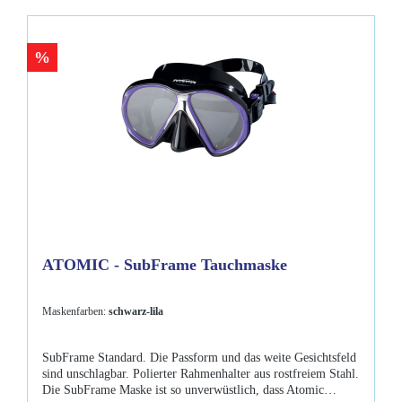
SubFrame Masken sind in Standard und Medium erhältlich.
Farben: klar-schwarz, klar-blau, klar-gelb, klar-pink, klar-lila
Lieferumfang Atomic - SubFrame Maske Medium Maskenbox
%
ATOMIC - SubFrame Tauchmaske
Maskenfarben:
schwarz-lila
SubFrame Standard. Die Passform und das weite Gesichtsfeld
sind unschlagbar. Polierter Rahmenhalter aus rostfreiem Stahl.
Die SubFrame Maske ist so unverwüstlich, dass Atomic