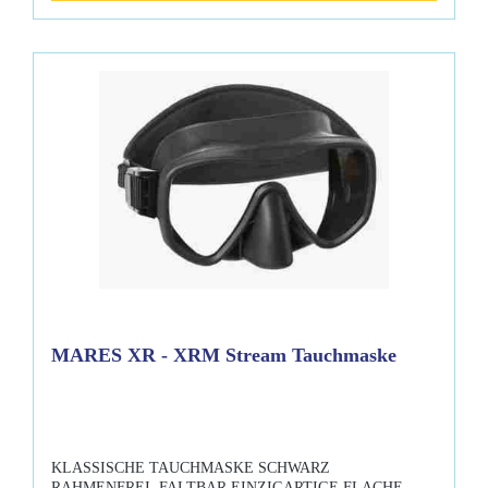
Rock mit doppelter Dichtung, robuste Riemenschnallen für
Haltbarkeit. Bequemes Mares XR Neoprenarmband, das auch
in der Tiefe wasserdicht ist.Lieferumfang:MARES XR - XRM
Classic Tauchmaske
MARES XR - XRM Stream Tauchmaske
KLASSISCHE TAUCHMASKE SCHWARZ
RAHMENFREI, FALTBAR EINZIGARTIGE FLACHE