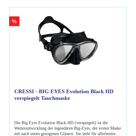
SubFrame Masken sind in Standard und Medium erhältlich.
Farben: klar-schwarz, klar-blau, klar-gelb, klar-pink, klar-lila
Lieferumfang Atomic - SubFrame Maske Standard
%
Maskenbox
CRESSI - BIG EYES Evolution Black HD
verspiegelt Tauchmaske
Die Big Eyes Evolution Black HD (verspiegelt) ist die
Weiterentwicklung der legendären Big-Eyes, der ersten Maske
mit nach unten gezogenen Gläsern. Sie steht für allerbestes