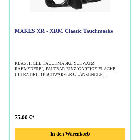
MARES XR - XRM Classic Tauchmaske
KLASSISCHE TAUCHMASKE SCHWARZ
RAHMENFREI, FALTBAR EINZIGARTIGE FLACHE
ULTRA BREITESCHWARZER GLÄNZENDER
LOOKKOMFORTABEL GEEIGNET FÜR ALLE
GROSSEN VISIENGroßes schwarzes Gesicht mit doppelter
Dichtung, extrem komfortabel hochfeste schwenkbare
Schnallen Gurt aus Neopren Mares|XR sehr robust und
langlebig Wasserdichtigkeit in allen Tiefenfür alle
verlängerten Anwendungen von technischem
Unterwasser Ideal auch als Reserve-Maske Taucherbrille im
75,00 €*
klassischen Stil, komplett schwarz, um Blendung und
Helligkeit zu blockieren. Rahmenlos und zusammenklappbar
für einfachen Transport, extra große und breite Einzellinse.
In den Warenkorb
Passt sich allen großen Gesichtsformen an, breiter schwarzer