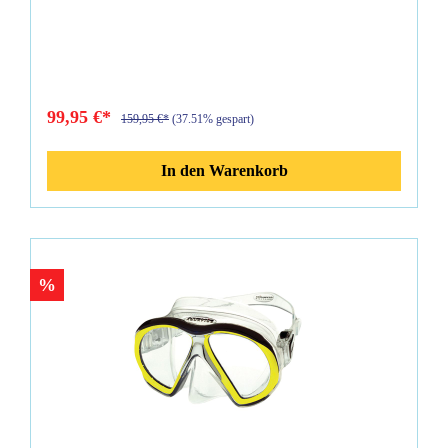
gegen Rahmenbruch mit sich bringt. Die Festigkeit kommt
von dem internen Rahmen (Subframe), der sich unmittelbar
unter der Oberfläche des Silikongummimantels befindet
(Patent angemeldet). Eigenschaften: Unübertroffene
Haltbarkeit und Bruchfestigkeit 30 Jahre Hersteller Garantie
gegen Rahmenbruch Verzerrungsfreie UltraClear Gläser in
99,95 €*
159,95 €*
(37.51% gespart)
optischer Qualität Hydrodynamisches Design mit voll
verkleidetem äußerem Rahmen Entfernbare Gläser, die leicht
gegen optische Gläser ausgetauscht werden können. Schmales
In den Warenkorb
Gesichtsfeld und geringes Volumen Großartige Passform
Durch Zusammendrücken einstellbare Schnallen Schwarzes
Silikongummi mit eingeformten Farbakzenten Die Atomic
SubFrame Masken sind in Standard und Medium erhältlich.
Farben: schwarz-schwarz, schwarz-blau, schwarz-gelb,
schwarz-rot, schwarz-royalblau, schwarz-pink, schwarz-lila
%
Lieferumfang Atomic - SubFrame Maske Medium Maskenbox