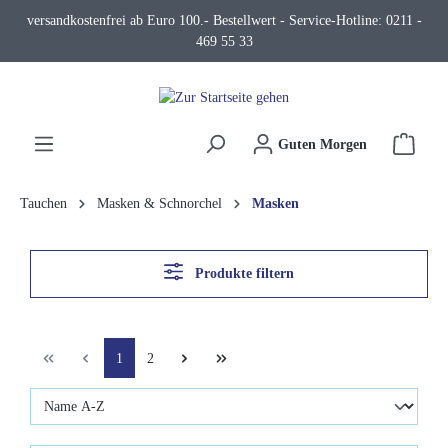
versandkostenfrei ab Euro 100.- Bestellwert - Service-Hotline: 0211 -
alt springen
469 55 33
Waren
Guten Morgen
Tauchen
Masken & Schnorchel
Masken
Produkte filtern
1
2