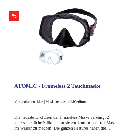
Neues Gläser-Schnellwechselsystem, mit dem sich die Gläser
sicher und schnell mit unserem speziellen Verschlusssystem
%
und dem mitgelieferten Werkzeug entfernen und austauschen
lassen.Lieferumfang: Reveal Ultrafit-MaskeEVA-Schutzetui
mit Reißverschluss
ATOMIC - Frameless 2 Tauchmaske
Maskenfarben:
klar
| Maskentyp:
Small/Medium
Die neueste Evolution der Frameless Maske vereinigt 2
unterschiedliche Silikone um sie zur komfortabelsten Maske
im Wasser zu machen. Die ganzen Features haben die
Frameless schon bei begeisterten Tauchern populär gemacht,