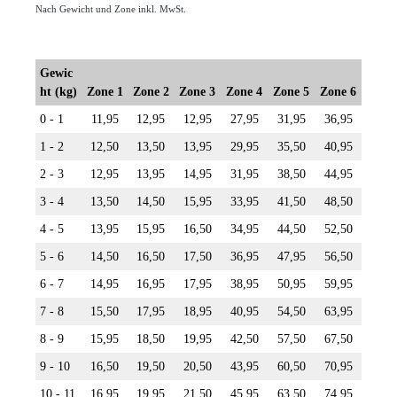
Nach Gewicht und Zone inkl. MwSt.
Gewic
ht (kg)
Zone 1
Zone 2
Zone 3
Zone 4
Zone 5
Zone 6
0 - 1
11,95
12,95
12,95
27,95
31,95
36,95
1 - 2
12,50
13,50
13,95
29,95
35,50
40,95
2 - 3
12,95
13,95
14,95
31,95
38,50
44,95
3 - 4
13,50
14,50
15,95
33,95
41,50
48,50
4 - 5
13,95
15,95
16,50
34,95
44,50
52,50
5 - 6
14,50
16,50
17,50
36,95
47,95
56,50
6 - 7
14,95
16,95
17,95
38,95
50,95
59,95
7 - 8
15,50
17,95
18,95
40,95
54,50
63,95
8 - 9
15,95
18,50
19,95
42,50
57,50
67,50
9 - 10
16,50
19,50
20,50
43,95
60,50
70,95
10 - 11
16,95
19,95
21,50
45,95
63,50
74,95