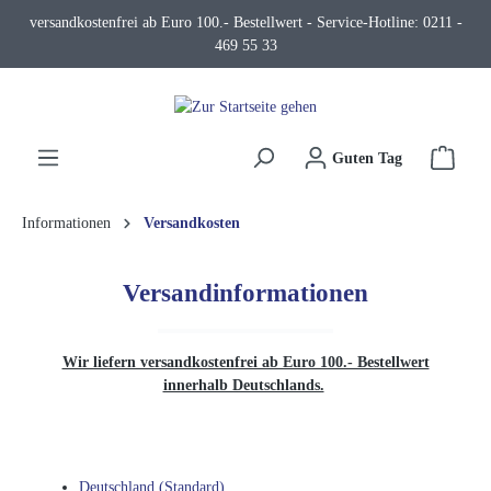
versandkostenfrei ab Euro 100.- Bestellwert - Service-Hotline: 0211 -
alt springen
469 55 33
Waren
Guten Tag
Informationen
Versandkosten
Versandinformationen
Wir liefern versandkostenfrei ab Euro 100.- Bestellwert
innerhalb Deutschlands.
Deutschland (Standard)