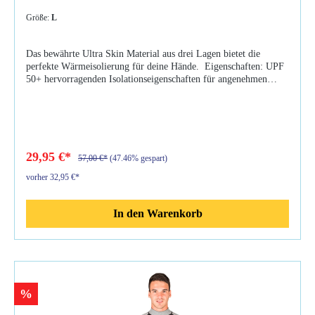
Größe:
L
Das bewährte Ultra Skin Material aus drei Lagen bietet die
perfekte Wärmeisolierung für deine Hände. Eigenschaften: UPF
50+ hervorragenden Isolationseigenschaften für angenehmen
Wärmekomfort Ultraskin technologie kombiniert 3
unterschiedliche schichten: innen Fleece für höchsten
wärmekomfort, eine winddichte und atmungsaktive Membrane
sowie eine dehnbare Aussenschicht für die perfekte Passform und
Bewegungsfreiheit geeignet für jeglichen WassersportGrößen:
(Umfang Handfläche in cm) XS = 19,5 S = 20,5 M = 21,5 L =
29,95 €*
57,00 €*
(47.46% gespart)
22,5 XL = 23,5 2XL = 24,5
vorher 32,95 €*
In den Warenkorb
%