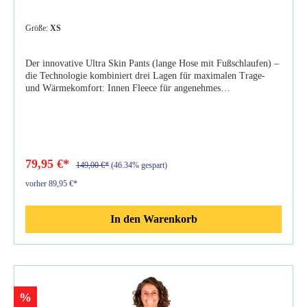
Größe:
XS
Der innovative Ultra Skin Pants (lange Hose mit Fußschlaufen) –
die Technologie kombiniert drei Lagen für maximalen Trage-
und Wärmekomfort: Innen Fleece für angenehmes
Wärmeempfinden. Eine atmungsaktive Membran in der Mitte.
Nylon als äußere Lage für perfekte Bewegungsfreiheit.
Eigenschaften: UPF 50+ innovativer Unterzieher mit
hervorragenden Isolationseigenschaften für angenehmen
Wärmekomfort Ultraskin technologie kombiniert 3
unterschiedliche schichten: innen Fleece für höchsten
79,95 €*
149,00 €*
(46.34% gespart)
wärmekomfort, eine winddichte und atmungsaktive Membrane
vorher 89,95 €*
sowie eine dehnbare Aussenschicht für die perfekte Passform und
Bewegungsfreiheit geeignet als Unterzieher unter Nass- und
Trockentauchanzügen sowie für jeglichen Wassersport
In den Warenkorb
%