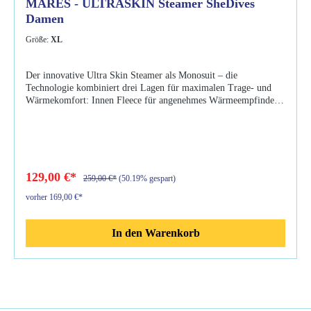
MARES - ULTRASKIN Steamer SheDives
Damen
Größe:
XL
Der innovative Ultra Skin Steamer als Monosuit – die
Technologie kombiniert drei Lagen für maximalen Trage- und
Wärmekomfort: Innen Fleece für angenehmes Wärmeempfinden.
Eine atmungsaktive Membran in der Mitte. Nylon als äußere
Lage für perfekte Bewegungsfreiheit. Eigenschaften: UPF 50+
innovativer Unterzieher mit hervorragenden
Isolationseigenschaften für angenehmen Wärmekomfort Ultraskin
technologie kombiniert 3 unterschiedliche schichten: innen Fleece
für höchsten wärmekomfort, eine winddichte und atmungsaktive
129,00 €*
259,00 €*
(50.19% gespart)
Membrane sowie eine dehnbare Aussenschicht für die perfekte
vorher 169,00 €*
Passform und Bewegungsfreiheit geeignet als Unterzieher unter
Nass- und Trockentauchanzügen sowie für jeglichen Wassersport
In den Warenkorb