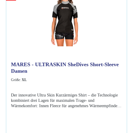
MARES - ULTRASKIN SheDives Short-Sleeve
Damen
Größe:
XL
Der innovative Ultra Skin Kurzärmiges Shirt – die Technologie
kombiniert drei Lagen für maximalen Trage- und
Wärmekomfort: Innen Fleece für angenehmes Wärmeempfinden.
Eine atmungsaktive Membran in der Mitte. Nylon als äußere
Lage für perfekte Bewegungsfreiheit. Eigenschaften: UPF 50+
innovativer Unterzieher mit hervorragenden
Isolationseigenschaften für angenehmen Wärmekomfort Ultraskin
technologie kombiniert 3 unterschiedliche schichten: innen Fleece