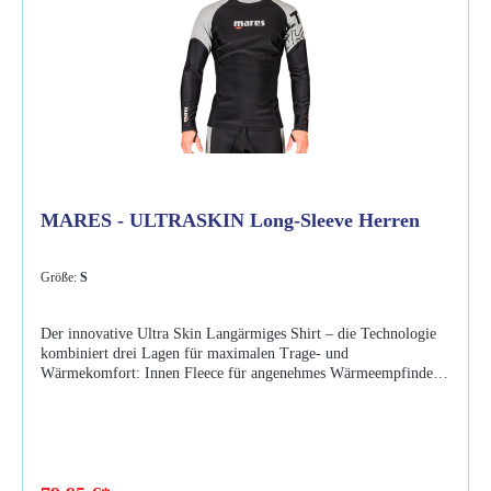
MARES - ULTRASKIN Long-Sleeve Herren
Größe:
S
Der innovative Ultra Skin Langärmiges Shirt – die Technologie
kombiniert drei Lagen für maximalen Trage- und
Wärmekomfort: Innen Fleece für angenehmes Wärmeempfinden.
Eine atmungsaktive Membran in der Mitte. Nylon als äußere
Lage für perfekte Bewegungsfreiheit. Eigenschaften: UPF 50+
innovativer Unterzieher mit hervorragenden
Isolationseigenschaften für angenehmen Wärmekomfort Ultraskin
technologie kombiniert 3 unterschiedliche schichten: innen Fleece