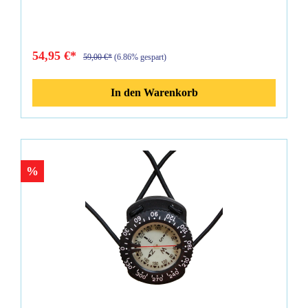
mit Armband ausgeliefert.
54,95 €*
59,00 €*
(6.86% gespart)
In den Warenkorb
%