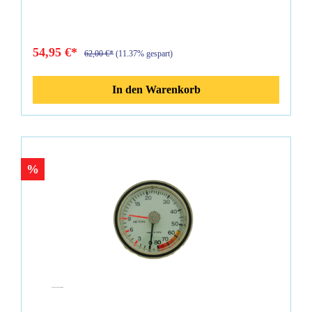
54,95 €*
62,00 €*
(11.37% gespart)
In den Warenkorb
%