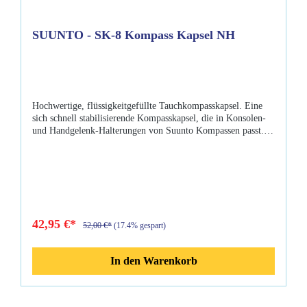
SUUNTO - SK-8 Kompass Kapsel NH
Hochwertige, flüssigkeitgefüllte Tauchkompasskapsel. Eine
sich schnell stabilisierende Kompasskapsel, die in Konsolen-
und Handgelenk-Halterungen von Suunto Kompassen passt.
Kapsel ohne Armband und Stellring zum Austauchen für
defekte Geräte. Eigenschaften: Fluoreszierendes Display Lässt
sich um bis zu 30° neigen Angepasst für die nördliche
Hemisphäre (NH)
42,95 €*
52,00 €*
(17.4% gespart)
In den Warenkorb