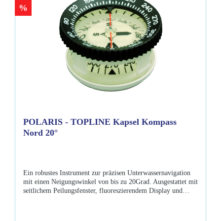
%
POLARIS - TOPLINE Kapsel Kompass
Nord 20°
Ein robustes Instrument zur präzisen Unterwassernavigation
mit einen Neigungswinkel von bis zu 20Grad. Ausgestattet mit
seitlichem Peilungsfenster, fluoreszierendem Display und
einer leicht ablesbaren Skala. Eigenschaften: Kapsel +/-20°
fluoreszierendes Display leicht ablesbare Skala sicher
gerasterter Stellring großer Neigungswinkel bis 20Grad