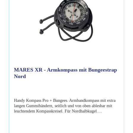
MARES XR - Armkompass mit Bungeestrap
Nord
Handy Kompass Pro + Bungees. Armbandkompass mit extra
langen Gummibändern, seitlich und von oben ablesbar mit
leuchtendem Kompasskreisel. Für Nordhalbkugel.
Eigenschaften: Kompass mit extra langen Gummibändern
(Bungees) seitlich und von oben ablesbar im Dunkeln
nachleuchtender innerer Kompasskreisel in beide Richtungen
drehbarer Einstellring erleichtert Umkehrkurs