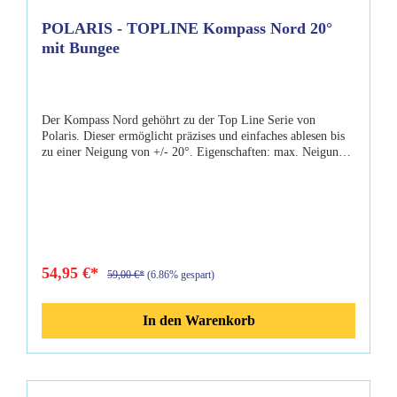
POLARIS - TOPLINE Kompass Nord 20°
mit Bungee
Der Kompass Nord gehöhrt zu der Top Line Serie von
Polaris. Dieser ermöglicht präzises und einfaches ablesen bis
zu einer Neigung von +/- 20°. Eigenschaften: max. Neigung
von +/- 20 Grad fluoreszierend Bungeehalterungen, zur
universellen Befestigung
54,95 €*
59,00 €*
(6.86% gespart)
In den Warenkorb