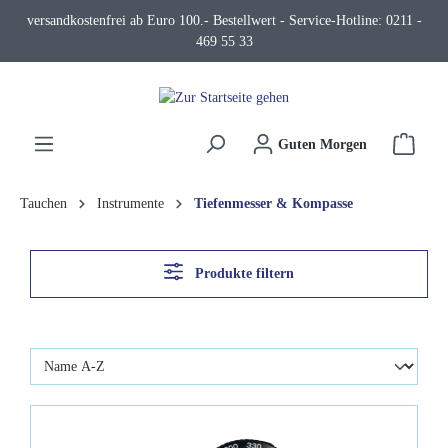
versandkostenfrei ab Euro 100.- Bestellwert - Service-Hotline: 0211 -
alt springen
469 55 33
Waren
Guten Morgen
Tauchen
Instrumente
Tiefenmesser & Kompasse
Produkte filtern