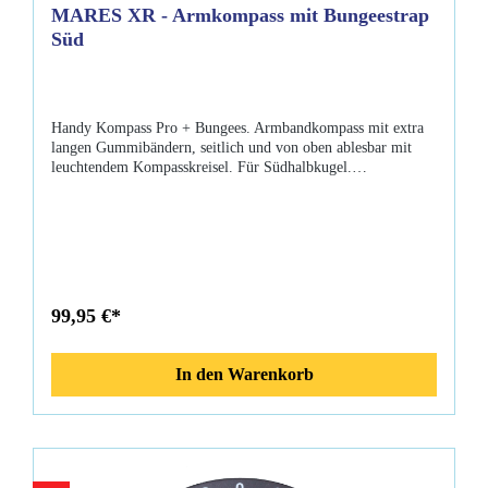
MARES XR - Armkompass mit Bungeestrap
Süd
Handy Kompass Pro + Bungees. Armbandkompass mit extra
langen Gummibändern, seitlich und von oben ablesbar mit
leuchtendem Kompasskreisel. Für Südhalbkugel.
Eigenschaften: Kompass mit extra langen Gummibändern
(Bungees) seitlich und von oben ablesbar im Dunkeln
nachleuchtender innerer Kompasskreisel in beide Richtungen
drehbarer Einstellring erleichtert Umkehrkurs
99,95 €*
In den Warenkorb