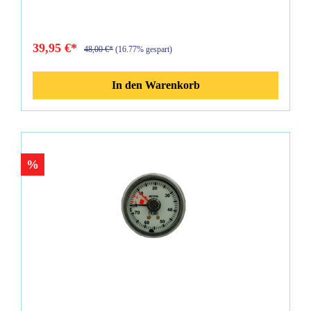
39,95 €*
48,00 €*
(16.77% gespart)
In den Warenkorb
%