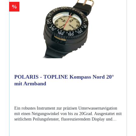
%
POLARIS - TOPLINE Kompass Nord 20°
mit Armband
Ein robustes Instrument zur präzisen Unterwassernavigation
mit einen Neigungswinkel von bis zu 20Grad. Ausgestattet mit
seitlichem Peilungsfenster, fluoreszierendem Display und
einer leicht ablesbaren Skala. Eigenschaften: +/-20°
fluoreszierendes Display leicht ablesbare Skala sicher
gerasterter Stellring großer Neigungswinkel bis 20Grad Wird