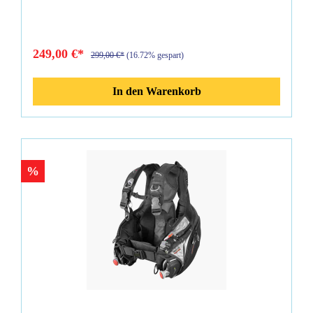
verstellsystem spezieller, kürzerer flaschengurt für kleinere
FlaschenMaterial: Cordura®420 Gewicht: 1,8kg (Size 3XS)
Backpack: Monoplate
249,00 €*
299,00 €*
(16.72% gespart)
In den Warenkorb
%