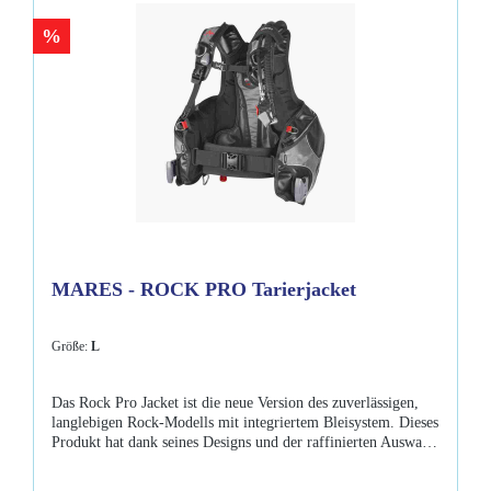
Bleitaschen Schlauchhalter Erhältlich in den Größen: XXS-
%
Auftrieb:14,2kg / Gewicht: 4,0kg XS- Auftrieb: 14,2kg /
Gewicht: 4,0kg S- Auftrieb: 14,2kg / Gewicht: 4,1kg M-
Auftrieb: 14,2kg / Gewicht: 4,1kg L- Auftrieb: 16,3kg /
Gewicht: 4,3kg
MARES - ROCK PRO Tarierjacket
Größe:
L
Das Rock Pro Jacket ist die neue Version des zuverlässigen,
langlebigen Rock-Modells mit integriertem Bleisystem. Dieses
Produkt hat dank seines Designs und der raffinierten Auswahl
der verwendeten Materialien eine hervorragende
Haltbarkeit. Das Rock Pro Jacket besteht aus 420 Denier