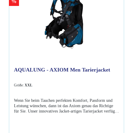
%
AQUALUNG - AXIOM Men Tarierjacket
Größe:
XXL
Wenn Sie beim Tauchen perfekten Komfort, Passform und
Leistung wünschen, dann ist das Axiom genau das Richtige
für Sie. Unser innovatives Jacket-artiges Tarierjacket verfügt
über ein inneres Wrapture-Harness, das Sie festhält und durch
die Verteilung des Flaschengewichts aufrecht hält. Dieses
Tarierjacket bietet ultimativen Tauchkomfort und
unübertroffene Auftriebsunterstützung für einfaches Trimmen