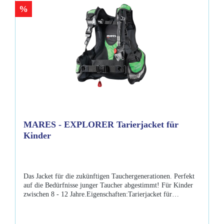
4,2kg S- Auftrieb: 14,2kg / Gewicht: 4,2kg M- Auftrieb:
%
17,3kg / Gewicht: 4,4kg L- Auftrieb: 19,3kg / Gewicht: 4,5kg
XL- Auftrieb: 22,5kg / Gewicht: 4,6kg
MARES - EXPLORER Tarierjacket für
Kinder
Das Jacket für die zukünftigen Tauchergenerationen. Perfekt
auf die Bedürfnisse junger Taucher abgestimmt! Für Kinder
zwischen 8 - 12 Jahre.Eigenschaften:Tarierjacket für
Kinder/Jugendliche mit speziellem Backpack 2 große Velcro-
Taschen speziell gestaltete Octopus- und Finimetertaschen
Einheitsgröße für 8 bis 12 jahre dank einem speziellen