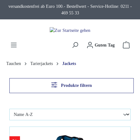
versandkostenfrei ab Euro 100.- Bestellwert - Service-Hotline: 0211 -
alt springen
469 55 33
Waren
Guten Tag
Tauchen
Tarierjackets
Jackets
Produkte filtern