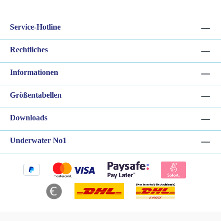
Rückenlänge des Tauchers für ausgezeichneten Komfort und
BewegungsfreiheitZweikomponenten-Backplate: Bietet ein
Höchstmaß an Stabilität und KomfortDas Gurtsystem für eine
Service-Hotline
Monoflasche ermöglicht eine einfache MontageGegliederte
SchultergurteLeichtgewicht: Modernes Material sorgt für ein
geringes Gewicht2-stufiges Aufblasen: Ein dreiteiliges
Rechtliches
Bungee-Strap-System kontrolliert die Luftverteilung, um eine
kompakte Form unter Wasser und eine hohe Hubkraft an der
Informationen
Oberfläche zu gewährleistenGewichtssystem: Einfache,
sichere und zuverlässige Schnellverschluss-Schnallen bieten
eine feste Position für eine einfache, einhändige
Größentabellen
BedienungIntelligentes Paketdesign Das Hydros Pro kann mit
folgenden Farbkits umgerüstet werden: Army Green, Türkis,
Downloads
Orange, Weiss, Pink, Lila, Gelb und
Blau.Lieferumfang: Jacket Hydros Pro in
schwarz Jacketpfeife Powerinflator BPI +
Underwater No1
Schlauch Rucksack Bedienungsanleitung (Heft und CD) Trav-
Tek Gurte Bleitaschen mit Schnellabwurf