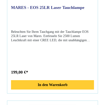
MARES - EOS 25LR Laser Tauchlampe
Beleuchten Sie Ihren Tauchgang mit der Tauchlampe EOS
25LR Laser von Mares. Entfesseln Sie 2500 Lumen
Leuchtkraft mit einer CREE LED, die mit unabhängigen
Lichtquellen für verschiedene Unterwasserszenarien
ausgestattet ist. Der Multifunktionsschalter bietet vier Modi,
darunter einen Laserpointer, mit einem elektronischen
Verriegelungssystem zur Sicherheit. Mit 75 Minuten
Brenndauer, einem vom Benutzer wiederaufladbarer Akku und
USB-Laden kombiniert diese Taschenlampe Leistung,
Vielseitigkeit und Komfort. Genießen Sie die
199,00 €*
Einhandbedienung, ein verstellbares Handgelenkband und
einen Rohrgriff für ergonomischen Komfort. Bewahren Sie
sie zwischen Ihren Tauchabenteuern sicher in seinem
In den Warenkorb
gepolsterten Etui mit Reißverschluss auf. Verbessern Sie Ihre
Unterwassersicht mit der Mares EOS 25LR Laser, einer
leistungsstarken und vielseitigen Tauchlampe. Mit einer 2500
Lumen CREE LED verfügt diese Lampe über zwei
unabhängige Lichtquellen für verschiedene Szenarien. Der