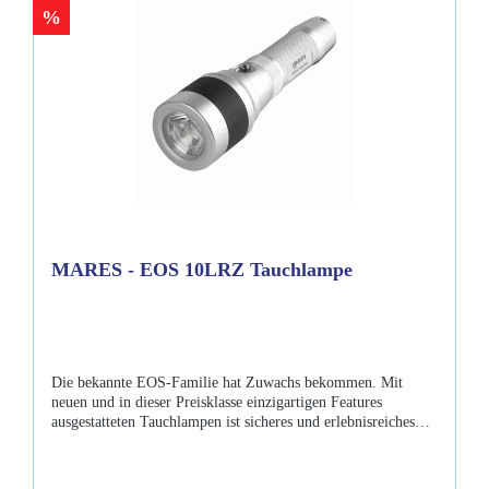
%
10LRWUSB-Ladekabel Handschlaufe, längenverstellbar 4 O-
Ringe Li-Ion Akku Gepolstertes Etui mit Reissverschluss
Bedienungsanleitung
MARES - EOS 10LRZ Tauchlampe
Die bekannte EOS-Familie hat Zuwachs bekommen. Mit
neuen und in dieser Preisklasse einzigartigen Features
ausgestatteten Tauchlampen ist sicheres und erlebnisreiches
Tauchen garantiert. Die neue Mares - EOS 10LRZ überzeugt
mit ihren 1100 Lumen XML-2 CREE LED und der min. 150
minütigen Brenndauer. Mit einem einfach Dreh am