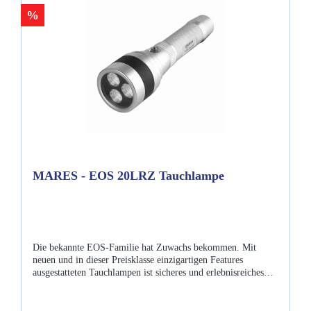
Gesamtlänge 204mmLieferumfang: Mares - EOS 15LRZ
%
USB-Ladekabel Handschlaufe, längenverstellbar 4 O-Ringe
Li-ion Akku Gepolstertes Etui mit Reissverschluss
Bedienungsanleitung
MARES - EOS 20LRZ Tauchlampe
Die bekannte EOS-Familie hat Zuwachs bekommen. Mit
neuen und in dieser Preisklasse einzigartigen Features
ausgestatteten Tauchlampen ist sicheres und erlebnisreiches
Tauchen garantiert. Die neue Mares - EOS 20LRZ überzeugt
mit ihren 3x XP-LHI CREE LED, 2300 Lumen und der min.
150 minütigen Brenndauer. Mit einem einfach Dreh am