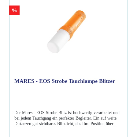
Gesamtlänge 182mmLieferumfang: Mares - EOS 5LRZUSB-
%
LadekabelHandschlaufe, längenverstellbar 4 O-Ringe Li-ion
Akku gepolstertes Etui mit
ReissverschlussBedienungsanleitung
MARES - EOS Strobe Tauchlampe Blitzer
Der Mares - EOS Strobe Blitz ist hochwertig verarbeitet und
bei jedem Tauchgang ein perfekter Begleiter. Ein auf weite
Distanzen gut sichtbares Blitzlicht, das Ihre Position über
zahlreiche Stunden deutlich kennzeichnet! Eigenschaften: 450
Lumen Mono LED 360° hohe Sichtbarkeit 15/20 Stunden