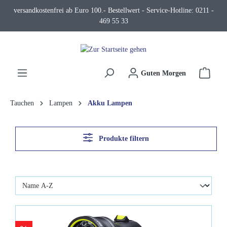
versandkostenfrei ab Euro 100.- Bestellwert - Service-Hotline: 0211 -
alt springen
469 55 33
Waren
Guten Morgen
Tauchen
Lampen
Akku Lampen
Produkte filtern