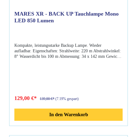
MARES XR - BACK UP Tauchlampe Mono
LED 850 Lumen
Kompakte, leistungsstarke Backup Lampe. Wieder
aufladbar. Eigenschaften: Strahlweite: 220 m Abstrahlwinkel:
8° Wasserdicht bis 100 m Abmessung: 34 x 142 mm Gewicht:
85 g Ladezeit: 4-5h Brenndauer: 2,25h Mono LED 850
Lumen, 12.500 LUX bei 1m aufladbarer Akku zuverlässige
Back-Up-Lampe robust, sehr kompakt und super-hell Gehäuse
aus Delrin und Lampenkopf aus Aluminium
129,00 €*
139,00 €*
(7.19% gespart)
In den Warenkorb