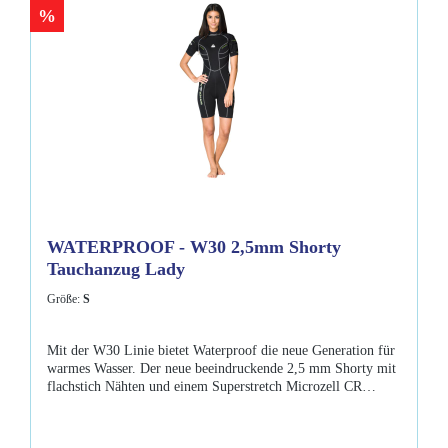
%
WATERPROOF - W30 2,5mm Shorty
Tauchanzug Lady
Größe:
S
Mit der W30 Linie bietet Waterproof die neue Generation für
warmes Wasser. Der neue beeindruckende 2,5 mm Shorty mit
flachstich Nähten und einem Superstretch Microzell CR
Neopren in einem „Streamlined Design“ gibt dem Taucher
super Komfort und Beweglichkeit unter Wasser. Ideal auch für
Schnorchler und Wassersportler. Eigenschaften: Material: 2,5