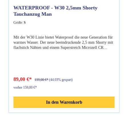
WATERPROOF - W30 2,5mm Shorty
Tauchanzug Man
Größe:
S
Mit der W30 Linie bietet Waterproof die neue Generation für
warmes Wasser. Der neue beeindruckende 2,5 mm Shorty mit
flachstich Nähten und einem Superstretch Microzell CR
Neopren in einem „Streamlined Design“ gibt dem Taucher
super Komfort und Beweglichkeit unter Wasser. Ideal auch für
Schnorchler und Wassersportler. Eigenschaften: Material: 2,5
mm Neopren Beschichteter Nylonfaden Der Schieber des
RückenZip ist aus Edelstahl Polyurethane Schützer an den
Schultern Ideal auch als Unterzieher oder einfach so zum
89,00 €*
159,00 €*
(44.03% gespart)
Schnorcheln PU-Beschichtung reduziert Abrieb Komfortabler
vorher 159,00 €*
Sitz Lieferumfang: Waterproof - W30 2,5mm Shorty
In den Warenkorb