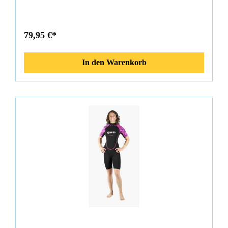
Neoprenanzug hat eine 2,2 mm Neoprenkonstruktion, die ihn
ideal für warme Gewässer macht. Der Shorty Manta
Schnorchelanzug ist ein großartiges Qualitätsprodukt für
Herren, die gerne in Sicherheit und Komfort schnorcheln. Sie
79,95 €*
hat eine doppelt gefütterte Neoprenstruktur und lässt sich dank
des hinteren Reißverschlusses und des Reißverschlussziehers
mit Verschlusssystem leicht tragen. Die Sichtbarkeit im
In den Warenkorb
Wasser ist dank der farbigen Rückwand gewährleistet. Die
wichtigsten Merkmale des Shorty Manta Neoprenanzugs sind:
Eigenschaften: Neoprenstärke von 2,2 mm perfekt in warmen
GewässernDoppelwandiger AufbauMaximale Sichtbarkeit im
Wasser dank der farbigen RückwandGroße Tragbarkeit