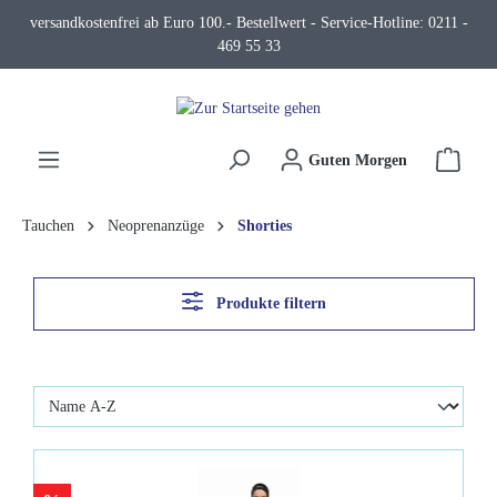
versandkostenfrei ab Euro 100.- Bestellwert - Service-Hotline: 0211 -
alt springen
469 55 33
Waren
Guten Morgen
Tauchen
Neoprenanzüge
Shorties
Produkte filtern