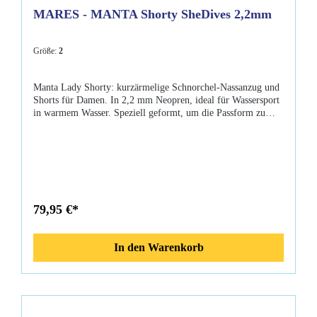
MARES - MANTA Shorty SheDives 2,2mm
Größe:
2
Manta Lady Shorty: kurzärmelige Schnorchel-Nassanzug und
Shorts für Damen. In 2,2 mm Neopren, ideal für Wassersport
in warmem Wasser. Speziell geformt, um die Passform zu
erhöhen und mit einem praktischen
Rückenreißverschluss.Shorty Manta Lady: kurzärmelige
Schnorchelneoprenanzug und Shorts für Damen. Dieser
Neoprenanzug hat eine 2,2 mm Neoprenkonstruktion, die ihn
ideal für warme Gewässer macht. Der Shorty Manta Lady
Schnorchelanzug ist ein großartiges Qualitätsprodukt für
Frauen, die gerne in Sicherheit und Komfort schnorcheln. Sie
79,95 €*
hat eine doppelt gefütterte Neoprenstruktur und lässt sich dank
des hinteren Reißverschlusses und des Reißverschlussziehers
mit Verschlusssystem leicht tragen. Die Sichtbarkeit im
In den Warenkorb
Wasser ist dank der farbigen Rückwand gewährleistet. Die
wichtigsten Merkmale des Shorty Manta Lady Neoprenanzugs
sind: Eigenschaften: Neoprenstärke von 2,2 mm perfekt in
warmen GewässernDoppelwandiger AufbauMaximale
Sichtbarkeit im Wasser dank der farbigen RückwandGroße
Tragbarkeit