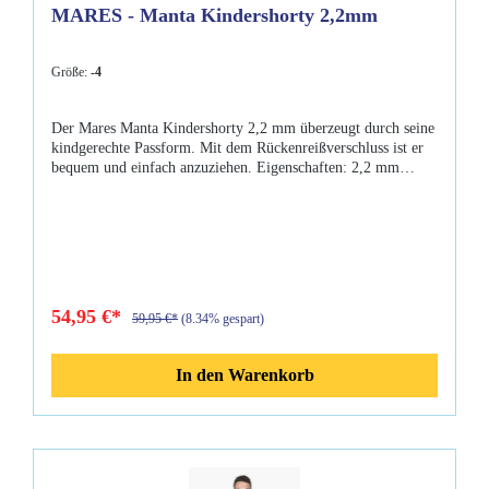
MARES - Manta Kindershorty 2,2mm
Größe:
-4
Der Mares Manta Kindershorty 2,2 mm überzeugt durch seine
kindgerechte Passform. Mit dem Rückenreißverschluss ist er
bequem und einfach anzuziehen. Eigenschaften: 2,2 mm
Neopren Rückenreißverschluss mit Zip-Stop komfortabler
Schnitt Größen: -6 = 4-6 Jahre -5 = 6-7 Jahre -4 = 7-8 Jahre
-3 = 8-9 Jahre -2 = 9-10 Jahre -1 = 10-11 Jahre 0 = 12-13
Jahre
54,95 €*
59,95 €*
(8.34% gespart)
In den Warenkorb