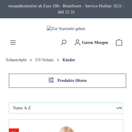
versandkostenfrei ab Euro 100.- Bestellwert - Service-Hotline: 0211 -
alt springen
469 55 33
Waren
Guten Morgen
Schnorcheln
UV-Schutz
Kinder
Produkte filtern