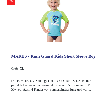
%
MARES - Rash Guard Kids Short Sleeve Boy
Größe:
XL
Dieses Mares UV Shirt, genannt Rash Guard KIDS, ist der
perfekte Begleiter für Wasseraktivitäten. Durch seinen UV
50+ Schutz sind Kinder vor Sonneneinstrahlung und vor
jeglichen Berührung unter und über Wasser geschützt. Mit der
speziellen Kinder - Passform steht dem Spaß nichts im
Wege! Eigenschaften: für alle Wassersportarten kühles und
leichtes Material trocknet schnell Flachstichnähte für mehr