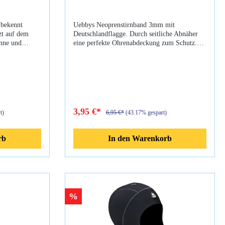
 bekennt
Uebbys Neoprenstirnband 3mm mit
zt auf dem
Deutschlandflagge. Durch seitliche Abnäher
nne und
eine perfekte Ohrenabdeckung zum Schutz.
.
Angenehmer Schutz bei Wind vor, während
oder nach dem Tauchgang für Stirn und
ackenschutz
Ohren. Material: Neopren 3mm Farbe schwarz
ung durch 2
Deutschland-Print mittig seitliche Abnäher
zum Ohrenschutz kann gewendet werden auf
neutrale Seite
3,95 €*
t)
6,95 €*
(43.17% gespart)
rb
In den Warenkorb
%