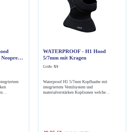
ood
WATERPROOF - H1 Hood
n
5/7mm mit Kragen
Größe:
XS
ntegriertem
Waterproof H1 5/7mm Kopfhaube mit
rken
integriertem Ventilsystem und
om
materialverstärken Kopfzonen welche
iese Haube
besonders vom Wäremverlust betroffen sind.
efertigt und
Diese Haube wurde aus elastischem Neopren
ür maximale
gefertigt und hat eine I-Span-Beschichtung für
 Ausziehen ist
maximale Dehnfähigkeit. Leichtes An- und
Ausziehen ist somit garantiert Eigenschaften:
Beschichtung
5/7mm Neopren 3D vorgeformt I-Span-
smanschette
Beschichtung für max. Dehnfähigkeit