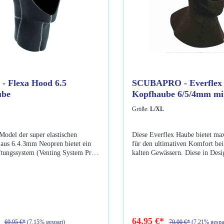
 Flexa Hood 6.5
SCUBAPRO - Everflex
ube
Kopfhaube 6/5/4mm mi
Größe:
L/XL
Model der super elastischen
Diese Everflex Haube bietet m
aus 6.4.3mm Neopren bietet ein
für den ultimativen Komfort be
ftungssystem (Venting System Pro),
kalten Gewässern. Diese in Desi
lüftet die Kopfhaube am Oberkopf
überarbeitete Haube beinhaltet 
 Ohren, optimiert dadurch den
den Wärmeschutz zu erhöhen un
eich sowie den Komfort. Der
Wasserdichtigkeit zu erhöhen. 
ich, wo der Wärmeverlust am
dehnbare, neue Plüsch-Innenfutte
t, wird aus 6mm Neopren gefertigt.
weich auf der Haut und bietet h
s Halsbereiches und die
Wärmeschutz. Die Gesichtsmansc
nschette bestehen aus 3mm
vor eindringendem Wasser.Eige
*
64,95 €*
69,95 €*
(7.15% gespart)
70,00 €*
(7.21% gespa