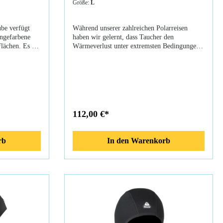
Größe:
L
ube verfügt
Während unserer zahlreichen Polarreisen
angefarbene
haben wir gelernt, dass Taucher den
lächen. Es ist
Wärmeverlust unter extremsten Bedingungen
eit und
unterschätzen. Unsere neue Technologie
ang
ermöglicht den Tauchern längere Tauchgänge
t die Haube
und damit geht der Unterkühlungsfaktor in die
chutz in
Gleichung mit ein. Waterproof hat sich
en und
intensiv damit befasst und eine reihe von
 Gesicht –
Zubehör entwickelt, die wir als ”Polar
mm besitzt
Evoluted” bezeichnen. Die H 1 5/10 mm
112,00 €*
ing System ),
Haube verfügt über einen Standardmäßigen 10
 lästige
mm Schutz aus doppelseitig kaschiertem
e
Neopren in den kritischen Wärmeverlustzonen
rb
In den Warenkorb
esign,
und Glatthautneoprenmanschetten im Gesicht
HAVS System
und im Halsbereich. Die Waterproof H 1 5/10
pan Super
mm Haube verfügt über das HAVS ( Hood Air
ylonfaden
Venting System ), das Einwegventile
len
verwendet um lästige Luftansammlungen in
der Haube zu entlüften.Eigenschaften: 3D
Design, Glatthautneoprenmanschette, HAVS
System (Hood Air Venting System), I-Span
Super Stretch Nylon, Beschichteter