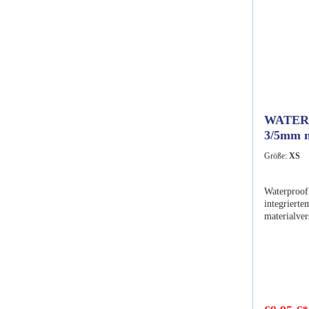
WATERP
3/5mm m
Größe:
XS
Waterproo
integrierte
materialve
besonders 
Diese Haub
gefertigt u
maximale D
Ausziehen ist so
3/5mm Neo
Beschichtu