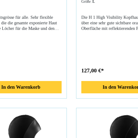
Größe:
L
tsgrösse für alle. Sehr flexible
Die H 1 High Visibility Kopfha
 die die gesamte exponierte Haut
über eine sehr gute sichtbare or
e Löcher für die Maske und den
Oberfläche mit reflektierenden F
 können vom Benutzer perfekt
dadurch eine optimale Sichtbark
en werden. Die Haube bietet auch
Erkennung bei unruhigem Seeg
kten Schutz gegen Quallen in
gewährleistet. Zusätzlich besitz
 Gewässern.Eine clevere Lösung:
einen Standardmäßigen 10 mm S
die Eishaube einfach über Ihre
kritischen Wärmeverlustbereich
pfhaube um zusätzlichen Schutz
Glatthautneoprenmanschetten im
en Kaltwasser-Tauchbedingungen
und Halsbereich. Die H 1 5/10 
127,00 €*
. Sie brauchen nur die
auch das HAVS ( Hood Air Vent
rtien auszuschneiden und schon
das Einwegventile verwendet, um
Ihre persönliche Kopfhaube
Luftansammlungen in der Haub
In den Warenkorb
In den Warenko
.Unterkühlung vs. Eishaube Der
abzuführen.Eigenschaften: 3D D
giert auf Kälte und Wärme, indem
Glatthautneoprenmanschette, 
strom an verschiedene Körperteile
(Hood Air Venting System), I-S
 Finger und Füße anpasst. Aber der
Stretch Nylon, Beschichteter N
n den Blutstrom nicht an Ihren
hoher Qualität, Mit Einwegventi
en. Dies, um sicherzustellen, dass
 unter allen Bedingungen
. Deshalb verlieren Sie, je kälter es
 mehr Wärme vom Kopf durch