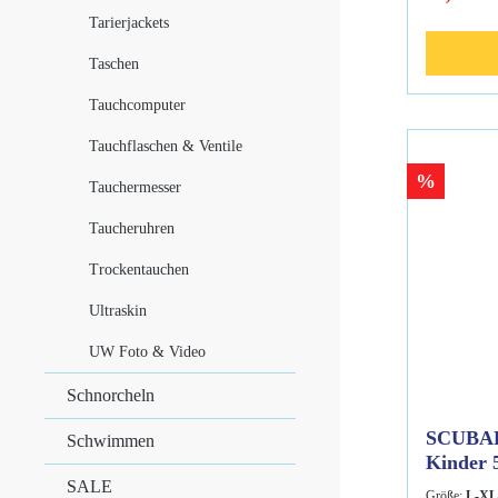
Neopren mi
bequemen S
Tarierjackets
6/5 mm Fle
an Ohren u
Taschen
Nacken un
Gesichtsma
Tauchcomputer
Kaschierun
schwarz G
Tauchflaschen & Ventile
auf Stirnhöh
%
Tauchermesser
Taucheruhren
Trockentauchen
Ultraskin
UW Foto & Video
Schnorcheln
SCUBAP
Schwimmen
Kinder
SALE
Größe:
L-XL