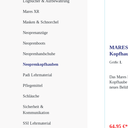
Logbücher & Aufbewahrung
Mares XR
Masken & Schnorchel
Neoprenanzüge
Neoprenboots
MARES -
Kopfha
Neoprenhandschuhe
Größe:
L
Neoprenkopfhauben
Padi Lehrmaterial
Das Mares 
Kopfhaube 
Pflegemittel
neues Belü
dieses ent
Schläuche
und an den
Druckausgl
Sicherheit &
Nackenbere
Kommunikation
höchsten is
Der Rest de
SSI Lehrmaterial
Gesichtsma
64,95 €