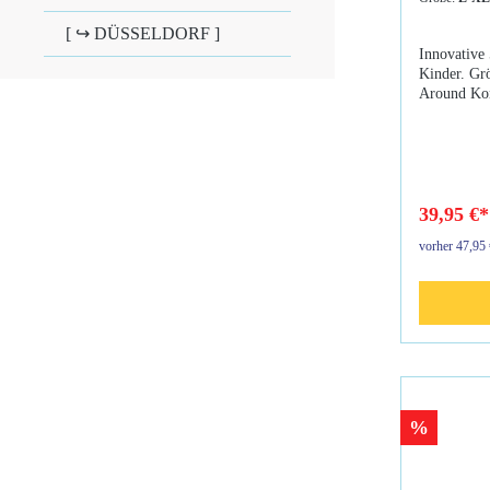
[ ↪ DÜSSELDORF ]
Innovative
Kinder. Gr
Around Kon
ein breites
optimal unt
Plüsch Neo
Tragekomfort.E
Neopren Wr
Manschette 
39,95 €
Klettversch
vorher 47,95
Größen erhä
%