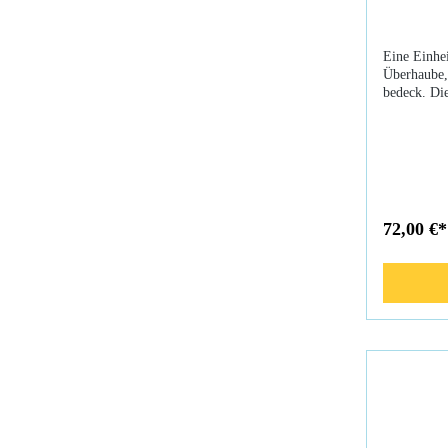
Eine Einhei
Überhaube,
bedeck. Di
Atemregler
zugeschnitt
einen perfe
belasteten
Ziehen Sie 
normale Ko
bei extrem
72,00 €*
zu erhalten
Gesichtspa
haben Sie 
geschaffen
Körper rea
er den Blut
wie Hände,
Körper kan
Kopf anpass
das Gehirn
funktioniert
wird umso