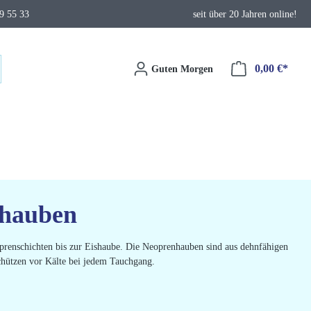
9 55 33
seit über 20 Jahren online!
0,00 €*
Waren
Guten Morgen
fhauben
prenschichten bis zur Eishaube. Die Neoprenhauben sind aus dehnfähigen
chützen vor Kälte bei jedem Tauchgang.