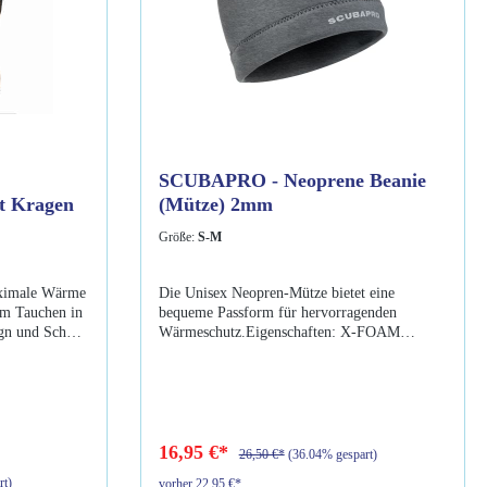
SCUBAPRO - Neoprene Beanie
t Kragen
(Mütze) 2mm
Größe:
S-M
aximale Wärme
Die Unisex Neopren-Mütze bietet eine
im Tauchen in
bequeme Passform für hervorragenden
gn und Schnitt
Wärmeschutz.Eigenschaften: X-FOAM
einen Latz, um
Technologie 2 mm dicke Neopren-Beanie
d die
Außen 2-T (2 Farbtöne) Stretch Innen Stretch
Das extrem
Plus Superkomfortabel und warm vor
r ist sehr
und/oder nach dem Tauchen Unisex S-M und
öchsten
L-XLFarbe: grau
hette schützt
16,95 €*
26,50 €*
(36.04% gespart)
nschaften:EU
rt)
vorher 22,95 €*