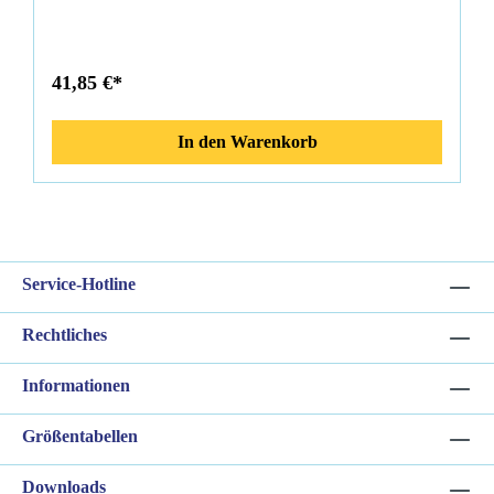
Kennzeichnung ACHTUNG: Blei ist ein börsennotiertes
Metall das in 2008 starke Kurssteigerungen zur Folge hatte,
daher sind hier Preisanpassungen im Laufe eines Jahres
unausweichlich.
41,85 €*
In den Warenkorb
Service-Hotline
Rechtliches
Informationen
Größentabellen
Downloads