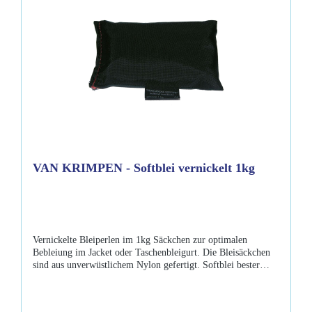
VAN KRIMPEN - Softblei vernickelt 1kg
Vernickelte Bleiperlen im 1kg Säckchen zur optimalen
Bebleiung im Jacket oder Taschenbleigurt. Die Bleisäckchen
sind aus unverwüstlichem Nylon gefertigt. Softblei bester
Qualität, die vernickelte Oberfläche verhindert, dass das Blei
verklebt oder dass Schmutzwasser austritt. Eigenschaften:
1kg Softblei Bleiperlen vernickelt Außenhülle Nylon CE-