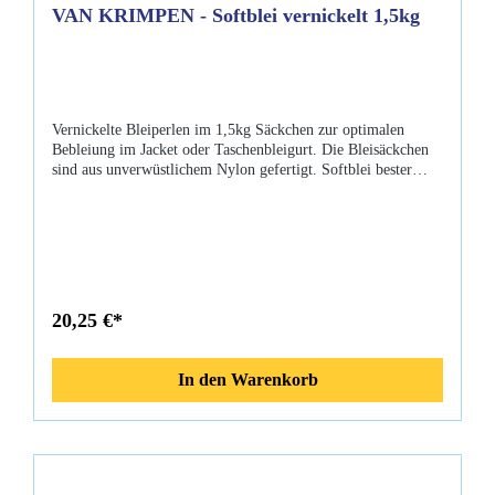
VAN KRIMPEN - Softblei vernickelt 1,5kg
Vernickelte Bleiperlen im 1,5kg Säckchen zur optimalen
Bebleiung im Jacket oder Taschenbleigurt. Die Bleisäckchen
sind aus unverwüstlichem Nylon gefertigt. Softblei bester
Qualität, die vernickelte Oberfläche verhindert, dass das Blei
verklebt oder dass Schmutzwasser austritt. Eigenschaften: 1,5
kg Softblei Bleiperlen vernickelt Außenhülle Nylon CE-
Kennzeichnung ACHTUNG: Blei ist ein börsennotiertes
Metall das in 2008 starke Kurssteigerungen zur Folge hatte,
daher sind hier Preisanpassungen im Laufe eines Jahres
unausweichlich.
20,25 €*
In den Warenkorb