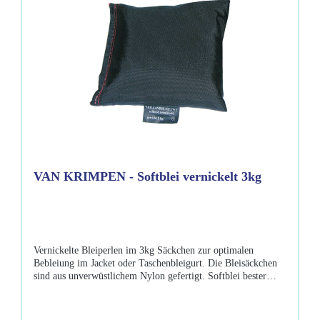
VAN KRIMPEN - Softblei vernickelt 3kg
Vernickelte Bleiperlen im 3kg Säckchen zur optimalen
Bebleiung im Jacket oder Taschenbleigurt. Die Bleisäckchen
sind aus unverwüstlichem Nylon gefertigt. Softblei bester
Qualität, die vernickelte Oberfläche verhindert, dass das Blei
verklebt oder dass Schmutzwasser austritt. Eigenschaften:
3kg Softblei Bleiperlen vernickelt Außenhülle Nylon CE-