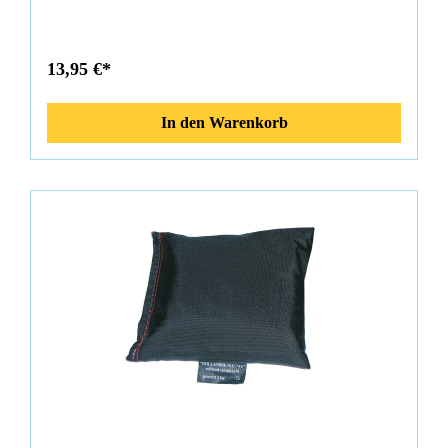
Kennzeichnung ACHTUNG: Blei ist ein börsennotiertes
Metall das in 2008 starke Kurssteigerungen zur Folge hatte,
daher sind hier Preisanpassungen im Laufe eines Jahres
unausweichlich.
13,95 €*
In den Warenkorb