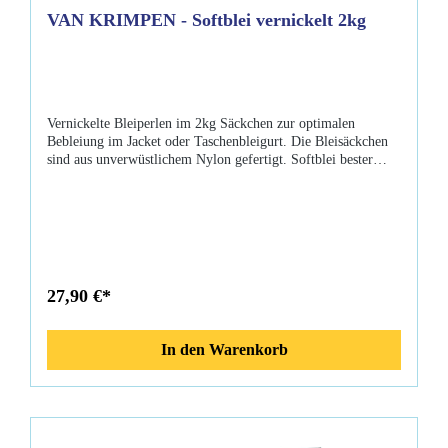
VAN KRIMPEN - Softblei vernickelt 2kg
Vernickelte Bleiperlen im 2kg Säckchen zur optimalen
Bebleiung im Jacket oder Taschenbleigurt. Die Bleisäckchen
sind aus unverwüstlichem Nylon gefertigt. Softblei bester
Qualität, die vernickelte Oberfläche verhindert, dass das Blei
verklebt oder dass Schmutzwasser austritt. Eigenschaften:
2kg Softblei Bleiperlen vernickelt Außenhülle Nylon CE-
Kennzeichnung ACHTUNG: Blei ist ein börsennotiertes
Metall das in 2008 starke Kurssteigerungen zur Folge hatte,
daher sind hier Preisanpassungen im Laufe eines Jahres
unausweichlich.
27,90 €*
In den Warenkorb