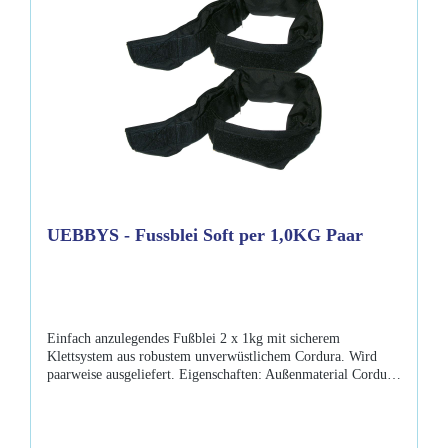
UEBBYS - Fussblei Soft per 1,0KG Paar
Einfach anzulegendes Fußblei 2 x 1kg mit sicherem
Klettsystem aus robustem unverwüstlichem Cordura. Wird
paarweise ausgeliefert. Eigenschaften: Außenmaterial Cordura
Klettverschluss Bleischrot ACHTUNG: Blei ist ein
börsennotiertes Metall das in 2008 starke Kurssteigerungen
zur Folge hatte, daher sind hier Preisanpassungen im Laufe
eines Jahres unausweichlich.