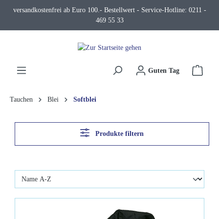
versandkostenfrei ab Euro 100.- Bestellwert - Service-Hotline: 0211 -
alt springen
469 55 33
Waren
Guten Tag
Tauchen
Blei
Softblei
Produkte filtern