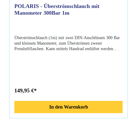
POLARIS - Überströmschlauch mit
Manometer 300Bar 1m
Überströmschlauch (1m) mit zwei DIN-Anschlüssen 300 Bar
und kleinem Manometer, zum Überströmen zweier
Pressluftflaschen. Kann mittels Handrad entlüftet werden.
Eigenschaften: mit kleinem Manometer 2 x DIN bis 300bar
Anschluss Druckentlastung 1m Schlauch Farbe: schwarz
Lieferumfang: Überströmschlauch 1m inkl. kleinen
Manometer O-Ring
149,95 €*
In den Warenkorb