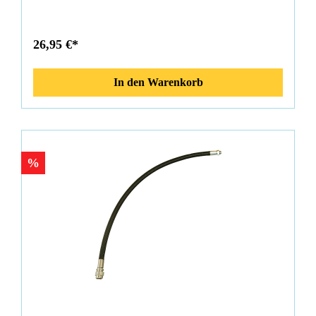
gem. bestellter Länge O-Ring für die Abdichtung
26,95 €*
In den Warenkorb
%