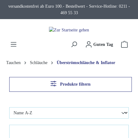
versandkostenfrei ab Euro 100.- Bestellwert - Service-Hotline: 0211 -
alt springen
469 55 33
Waren
Guten Tag
Tauchen
Schläuche
Überströmschläuche & Inflator
Produkte filtern