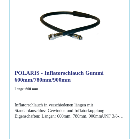
POLARIS - Inflatorschlauch Gummi
600mm/780mm/900mm
Länge:
600 mm
Inflatorschlauch in verschiedenen längen mit
Standardanschluss-Gewinden und Inflatorkupplung.
Eigenschaften: Längen: 600mm, 780mm, 900mmUNF 3/8-
Zoll Anschlussgewinde passt an den ND-Anschluss aller
gängigen Atemregler incl. ND-O-Ring für die Abdichtung
Farbe: schwarz Bajonett-Verschluss-Kupplung für alle
gängigen Inflatorsysteme. Lieferumfang: Inflatorschlauch