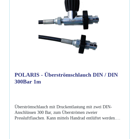
POLARIS - Überströmschlauch DIN / DIN
300Bar 1m
Überströmschlauch mit Druckentlastung mit zwei DIN-
Anschlüssen 300 Bar, zum Überströmen zweier
Pressluftflaschen. Kann mittels Handrad entlüftet werden.
Schlauchlänge ca. 1m. Eigenschaften: G 5/8-Zoll
Anschlussgewinde passt an den DIN-Anschluss aller DIN-
Ventile Entlüftungs-Handrad incl. DIN-O-Ringe für die