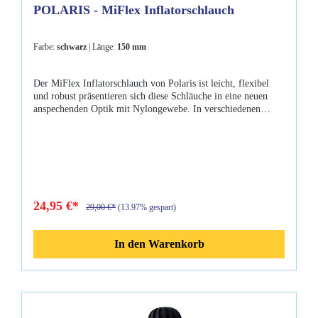
POLARIS - MiFlex Inflatorschlauch
Farbe:
schwarz
| Länge:
150 mm
Der MiFlex Inflatorschlauch von Polaris ist leicht, flexibel
und robust präsentieren sich diese Schläuche in eine neuen
anspechenden Optik mit Nylongewebe. In verschiedenen
Längen und Farben erhältlich! Eigenschaften: Extrem
Flexibel UNF 3/8-Zoll Anschlussgewinde passt an den ND-
Anschluss aller gängigen Atemregler Bajonett-Verschluss-
Kupplung für alle gängigen Inflatorsysteme Doppelt
geflochtenes Nylongewebe Modische Farben Schlauchlängen:
Schwarz in allen Abmessungen verfügbar (150, 250, 550,
650, 750, 900) Blau, Rot, Pink nur in 550, 650, 750, 900mm
24,95 €*
29,00 €*
(13.97% gespart)
verfügbar Lieferumfang: 1 x MiFlex Inflatorschlauch gem.
bestellter Länge und Farbe O-Ring
In den Warenkorb