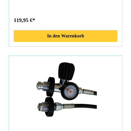
Abdichtung max. Betriebsdruck 300Bar Lieferumfang:
Überströmschlauch 1m O-Ring
119,95 €*
In den Warenkorb