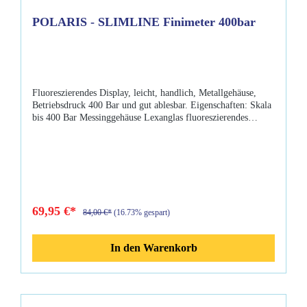
POLARIS - SLIMLINE Finimeter 400bar
Fluoreszierendes Display, leicht, handlich, Metallgehäuse,
Betriebsdruck 400 Bar und gut ablesbar. Eigenschaften: Skala
bis 400 Bar Messinggehäuse Lexanglas fluoreszierendes
Display 80cm HD-Schlauch
69,95 €*
84,00 €*
(16.73% gespart)
In den Warenkorb