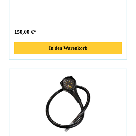
Finimeter wird einer strengen Qualitätskontrolle unterzogen
und manuell kalibriert. Eigenschaften: Anzeigebereich: 0-
450bar Fluoreszierendes Display dickes Lexanglas
Sauerstoffrein Durchmesser 50mm Messing, matt vernickelt
Cover: schwarz
150,00 €*
In den Warenkorb