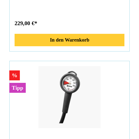
Navigationsfunktionen. Die Konsole mit einem schützenden
Elastomer-Gehäuse sorgt für Langlebigkeit und
Benutzerfreundlichkeit, mit großen Befestigungspunkten und
farbigen Details für bessere Sichtbarkeit. Optional im
229,00 €*
Zubehör Mares Color Kit (414820) für Tiefenmesser in blau,
orange, gelb, olive und aqua erhältlich: Eigenschaften
Finimeter:Neue modulare BauweiseMehrere
In den Warenkorb
BefestigungspunkteNeues, leicht ablesbares DisplayGehäuse
aus MessingTechnopolymer-FensterPhosphoreszierendes
ZifferblattEigenschaften Tiefenmesser:Phosphoreszierendes
ZifferblattÖlbadMaximale Tiefe HandLineare Skala optional
Colorkit (414820) im ZubehörLieferumfang: Mares Mission 3
202490cm HD-SchlauchBedienungsanleitung
%
Tipp