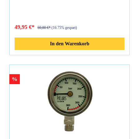
49,95 €*
60,00 €*
(16.75% gespart)
In den Warenkorb
%