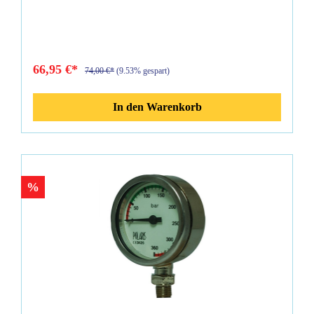
360 Bar geeignet TopLine 52 mm Messing verchromt
Mineralglas
66,95 €*
74,00 €*
(9.53% gespart)
In den Warenkorb
%