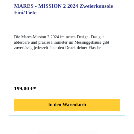
MARES - MISSION 2 2024 Zweierkonsole
Fini/Tiefe
Die Mares-Mission 2 2024 im neuen Design. Das gut
ablesbare und präzise Finimeter im Messinggehäuse gibt
zuverlässig jederzeit über den Druck deiner Flasche
Auskunft. Der Tiefenmesser hat einen Schleppzeiger, der die
maximal erreichte Tiefe während des Tauchgangs anzeigt. Das
Gehäuse ist so konstruiert, dass der neue Puck4 Computer im
Falle einer späteren Aufrüstung einfach anstelle des
Tiefenmessers eingesetzt werden kann. Schutzkonsole aus
thermoplastischen Elastomer. Optional im Zubehör Mares
Color Kit (414820) für Tiefenmesser in blau, orange, gelb,
199,00 €*
olive und aqua erhältlich: Eigenschaften Finimeter:Neue
modulare BauweiseMehrere BefestigungspunkteNeues, leicht
ablesbares DisplayGehäuse aus MessingTechnopolymer-
In den Warenkorb
FensterPhosphoreszierendes ZifferblattEigenschaften
Tiefenmesser:Phosphoreszierendes ZifferblattÖlbadMaximale
Tiefe HandLineare Skala optional Colorkit (414820) im
ZubehörLieferumfang: Mares Mission 2 202490cm HD-
SchlauchBedienungsanleitung