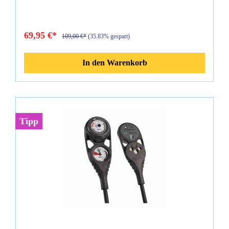
Befestigungsösen Lieferumfang: Mares Mission 1 90cm HD-
Schlauch Bedienungsanleitung
69,95 €*
109,00 €*
(35.83% gespart)
In den Warenkorb
Tipp