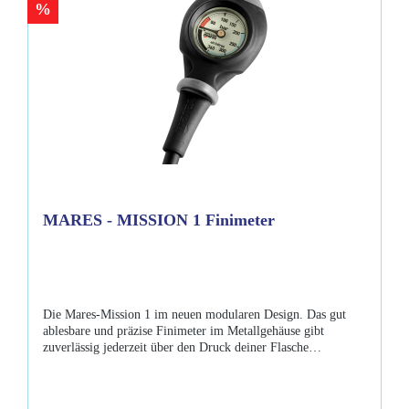
%
MARES - MISSION 1 Finimeter
Die Mares-Mission 1 im neuen modularen Design. Das gut
ablesbare und präzise Finimeter im Metallgehäuse gibt
zuverlässig jederzeit über den Druck deiner Flasche
Auskunft.Eigenschaften: Gehört auch zur Scuba Ranger
Junior Line fluoreszierende Skala bis 360 Bar Messinggehäuse
klar ablesbares Display Technopolymerglas Stoßschutzhülle