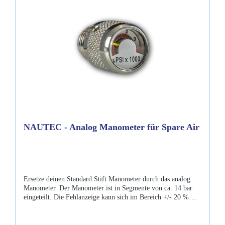
nutzungPhosphoreszierende SkalaSchützende Gummikonsole
mit Befestigungspunkt80 cm SchlauchUmwelt
VerpackungLieferumfang:Mares MR-1 Finimeter
NAUTEC - Analog Manometer für Spare Air
Ersetze deinen Standard Stift Manometer durch das analog
Manometer. Der Manometer ist in Segmente von ca. 14 bar
eingeteilt. Die Fehlanzeige kann sich im Bereich +/- 20 %
bewegen. Bei 200 bar Fülldruck können sich also
Schwankungen zwischen 190 und 200 bar ergeben.
Eigenschaften: selbst montierbar genauere Bar Anzeige