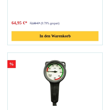
64,95 €*
72,00 €*
(9.79% gespart)
In den Warenkorb
%