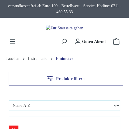
versandkostenfrei ab Euro 100.- Bestellwert - Service-Hotline: 0211 -
alt springen
469 55 33
Waren
Guten Abend
Tauchen
Instrumente
Finimeter
Produkte filtern