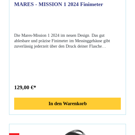
MARES - MISSION 1 2024 Finimeter
Die Mares-Mission 1 2024 im neuen Design. Das gut
ablesbare und präzise Finimeter im Messinggehäuse gibt
zuverlässig jederzeit über den Druck deiner Flasche
Auskunft.Eigenschaften: Neue modulare BauweiseMehrere
BefestigungspunkteNeues, leicht ablesbares DisplayGehäuse
aus MessingTechnopolymer-FensterPhosphoreszierendes
ZifferblattSchutzkonsole aus thermoplastischen
ElastomerLieferumfang: Mares Mission 1 90cm HD-
SchlauchBedienungsanleitung
129,00 €*
In den Warenkorb