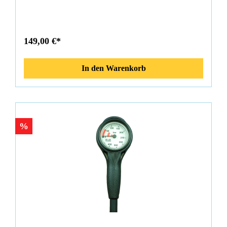
Lieferumfang: Nautec - Analog Manometer
Bedienungsanleitung/Montageanleitung
149,00 €*
In den Warenkorb
%