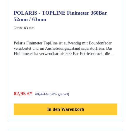
POLARIS - TOPLINE Finimeter 360Bar
52mm / 63mm
Größe:
63 mm
Polaris Finimeter TopLine ist aufwendig mit Bourdonfeder
verarbeitet und im Auslieferungszustand sauerstoffrein. Das
Finimmeter ist verwendbar bis 300 Bar Betriebsdruck, die
Skala zeigt bis 360 Bar an. Das Messwerk ist eingebettet in
einer massiven Messingkapsel mit Sicherheitsglas.
Eigenschaften: Mineralglas Skala bis 360 Bar fluoreszierendes
Display Durchmesser 52mm oder 63mm Metallgehäuse 80cm
HD-Schlauch drehbar
82,95 €*
89,00 €*
(6.8% gespart)
In den Warenkorb