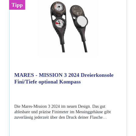
Tipp
MARES - MISSION 3 2024 Dreierkonsole
Fini/Tiefe optional Kompass
Die Mares-Mission 3 2024 im neuen Design. Das gut
ablesbare und präzise Finimeter im Messinggehäuse gibt
zuverlässig jederzeit über den Druck deiner Flasche
Auskunft. Der Tiefenmesser hat einen Schleppzeiger, der die
maximal erreichte Tiefe während des Tauchgangs anzeigt.
Wähle das optionale Kompassmodul für zusätzliche