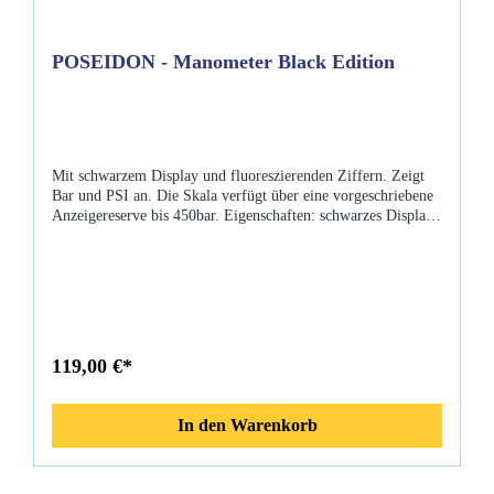
POSEIDON - Manometer Black Edition
Mit schwarzem Display und fluoreszierenden Ziffern. Zeigt
Bar und PSI an. Die Skala verfügt über eine vorgeschriebene
Anzeigereserve bis 450bar. Eigenschaften: schwarzes Display
fluoreszierende Skala bis 450 bar Stoßschutzhülle robustest
Metall HD Schlauch 800mm Lieferumfang: Poseidon -
Manometer Black Edition HD-Schlauch 800mm
119,00 €*
In den Warenkorb