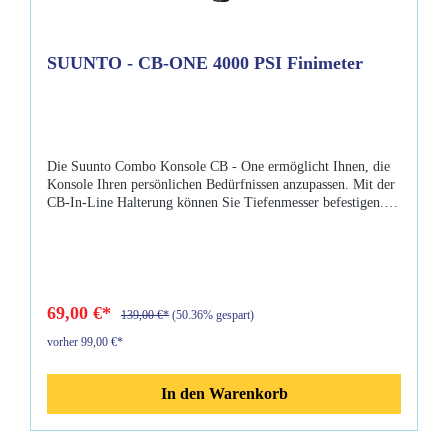
SUUNTO - CB-ONE 4000 PSI Finimeter
Die Suunto Combo Konsole CB - One ermöglicht Ihnen, die
Konsole Ihren persönlichen Bedürfnissen anzupassen. Mit der
CB-In-Line Halterung können Sie Tiefenmesser befestigen.
Auf der Vorder- oder Rückseite können Sie auch
Tauchcomputer befestigen. Sie bietet höchste Qualität,
Zuverlässigkeit und Präzision. Eigenschaften: Suunto Combo
Konsole mit 4000psi Druckmesser Combo-Konfiguration lässt
sich mit einfach anzubringenden Modulen erweitern
Kompatibel mit Suunto Quick Release Geeignet für
69,00 €*
139,00 €*
(50.36% gespart)
Temperaturen unter dem Gefrierpunkt Helle
vorher 99,00 €*
phosphoreszierende Anzeige Mit Miflex Carbon HD
Hochdruckschlauch Lieferumfang: Suunto CB - One
4000 Miflex Schlauch Handbuch Hinweisblatt
In den Warenkorb