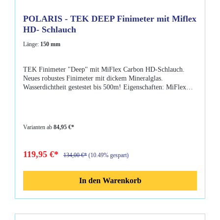
POLARIS - TEK DEEP Finimeter mit Miflex
HD- Schlauch
Länge:
150 mm
TEK Finimeter "Deep" mit MiFlex Carbon HD-Schlauch.
Neues robustes Finimeter mit dickem Mineralglas.
Wasserdichtheit gestestet bis 500m! Eigenschaften: MiFlex
Carbon HD-SchlauchVerschiedene Schlauchlängen: 150mm,
600mm, 800mm, 900mm, 1000mm Fluoreszierendes Display
dickes Lexanglas inkl. Swivel Sauerstoffrein Durchmesser
50mm Zertifiziert nach EN250 bis 50m
Varianten ab
84,95 €*
119,95 €*
134,00 €*
(10.49% gespart)
In den Warenkorb