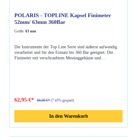
POLARIS - TOPLINE Kapsel Finimeter
52mm/ 63mm 360Bar
Größe:
63 mm
Die Instrumente der Top Line Serie sind äußerst aufwendig
verarbeitet und für den Einsatz bis 360 Bar geeignet. Die
Finimeter mit verschraubtem Messinggehäuse und
Sicherheitsmineralglass sind unempfindlich gegen Kratzer und
im Auslieferungszustand sauerstoffrein. Eigenschaften: bis zu
360 Bar geeignet TopLine Kapsel 52 mm oder 63mm Messing
Mineralglas
62,95 €*
68,00 €*
(7.43% gespart)
In den Warenkorb