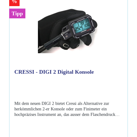
%
Tipp
CRESSI - DIGI 2 Digital Konsole
Mit dem neuen DIGI 2 bietet Cressi als Alternative zur
herkömmlichen 2-er Konsole oder zum Finimeter ein
hochpräzises Instrument an, das ausser dem Flaschendruck
und der Tiefe auch andere Daten liefert, die für den Taucher
von Interesse sein können. Verpackt in einem attraktiven,
kompakten Gehäuse, zu überraschend günstigem Preis und
einer sehr langen Batterielaufdauer von bis zu 700