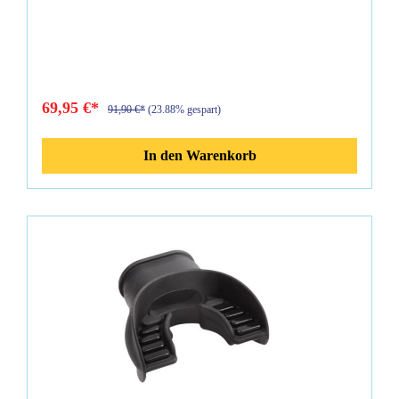
zu schützen, damit Sie damit noch viele Jahre tauchen können.
Diese Atemreglertasche ist geräumig und für jedes Atomic
Aquatics Atemregler Modell gemacht. Eigenschaften: 1
Reißverschluss außen 2 Reißverschlüsse innen 840er Denier
Nylon Farbe: Schwarz
69,95 €*
91,90 €*
(23.88% gespart)
In den Warenkorb