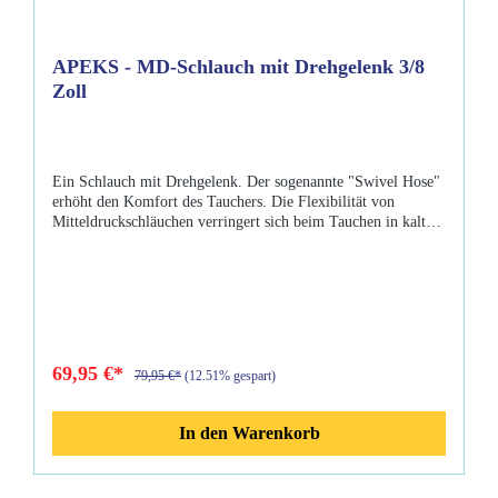
APEKS - MD-Schlauch mit Drehgelenk 3/8
Zoll
Ein Schlauch mit Drehgelenk. Der sogenannte "Swivel Hose"
erhöht den Komfort des Tauchers. Die Flexibilität von
Mitteldruckschläuchen verringert sich beim Tauchen in kaltem
Wasser und unter Mitteldruck. Eigenschaften: 30°
Drehgelenk Länge: 750mm sind leicht in alle Richtungen
drehbar Schläuche nach EN 250 geprüft und zertifiziert
69,95 €*
79,95 €*
(12.51% gespart)
In den Warenkorb