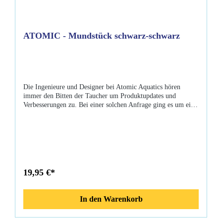
ATOMIC - Mundstück schwarz-schwarz
Die Ingenieure und Designer bei Atomic Aquatics hören
immer den Bitten der Taucher um Produktupdates und
Verbesserungen zu. Bei einer solchen Anfrage ging es um ein
Mundstück, das sowohl langlebig als auch bequem zu tragen
war. Das Resultat ist das beliebte Zweifachsilikon Mundstück,
das mit dem M1 Atemregler eingeführt wurde. Dieses
Mundstück ist aus zwei Arten von Silikon gefertigt und ist
unglaublich langlebig jedoch gleichzeitig eines der am
angenehmsten zu tragenden Mundstücke, das ein Taucher je
benutzen wird. Eigenschaften: Atemregler Mundstück
19,95 €*
robuster Silikonkautschuk Passen Sie fast jeden Regler an
Farbe: schwarz-schwarz
In den Warenkorb