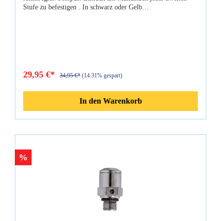
Stufe zu befestigen . In schwarz oder Gelb
erhältlich.Eigenschaften: Neck Bungee für Atemregler, aus
Silikon einfach am Mundstück jeder zweiten Stufe zu
befestigen die zweite Stufe hängt kurz unter dem Kinn hält
die zweite Stufe, wo Sie sie brauchen langlebiges,
formbeständiges Silikon Gelb, Schwarz
29,95 €*
34,95 €*
(14.31% gespart)
In den Warenkorb
%