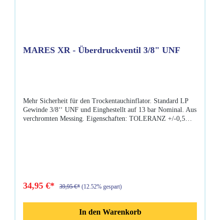
MARES XR - Überdruckventil 3/8" UNF
Mehr Sicherheit für den Trockentauchinflator. Standard LP
Gewinde 3/8‘‘ UNF und Einghestellt auf 13 bar Nominal. Aus
verchromten Messing. Eigenschaften: TOLERANZ +/-0,5
BAR STANDARD ATEMREGLERFEDER
34,95 €*
39,95 €*
(12.52% gespart)
In den Warenkorb