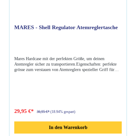
MARES - Shell Regulator Atemreglertasche
Mares Hardcase mit der perfekten Größe, um deinen
Atemregler sicher zu transportieren.Eigenschaften: perfekte
grösse zum verstauen von Atemreglern spezieller Griff für
einfaches tragen stossfestes Gehäuse robuster Reissverschluss
Mares-Label mit Mikro-einspritzung silberne Paspeln
29,95 €*
36,95 €*
(18.94% gespart)
In den Warenkorb