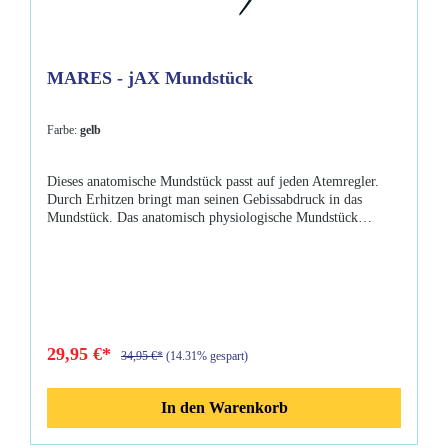
MARES - jAX Mundstück
Farbe:
gelb
Dieses anatomische Mundstück passt auf jeden Atemregler.
Durch Erhitzen bringt man seinen Gebissabdruck in das
Mundstück. Das anatomisch physiologische Mundstück
beseitigt das Scheuern auf dem Zahnfleisch, entspannt die
Muskelbänder und schützt das Unterkiefergelenk. Absolut
einfache Montage!Eigenschaften: anatomisches
Mundstück passt auf jeden Atemregler in verschieden Farben
erhältlich Lieferumfang: Mares Jax-
Mundstück Durchbeißschutz Kabelbinder Montageanleitung
29,95 €*
34,95 €*
(14.31% gespart)
In den Warenkorb