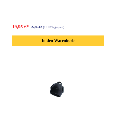
Sperrfunktion, um einen Atemregler während einer
Rettungssituation im Mund eines bewusstlosen Tauchers zu
halten.Lieferumfang:Apeks Bungee Connector-Kit
Atemreglerhalter
19,95 €*
22,95 €*
(13.07% gespart)
In den Warenkorb