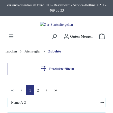
versandkostenfrei ab Euro 100.- Bestellwert - Service-Hotline: 0211 -
alt springen
469 55 33
Waren
Guten Morgen
Tauchen
Atemregler
Zubehör
Produkte filtern
1
2