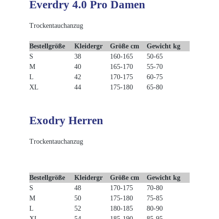
Everdry 4.0 Pro Damen
Trockentauchanzug
Bestellgröße
Kleidergr
Größe cm
Gewicht kg
S
38
160-165
50-65
M
40
165-170
55-70
L
42
170-175
60-75
XL
44
175-180
65-80
Exodry Herren
Trockentauchanzug
Bestellgröße
Kleidergr
Größe cm
Gewicht kg
S
48
170-175
70-80
M
50
175-180
75-85
L
52
180-185
80-90
XL
54
185-190
85-95