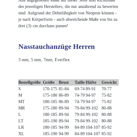
Alle angegebenen Maße auf dieser Seite sind Richtmaße
des jeweiligen Herstellers, die nur annährend zu bewerten
sind. Aufgrund der Dehnfähigkeit von Neopren können -
je nach Körperform - auch abweichende Maße von bis zu
drei (3) cm durchaus passen!
Nasstauchanzüge Herren
3 mm, 5 mm, 7mm, Everflex
Bestellgröße
Größe
Brust
Taille
Hüfte
Gewicht
S
170-175
81-84
69-74
89-91
70-77
M
175-180
86-89
74-79
94-97
75-82
MT
180-185
86-89
74-79
94-97
75-82
MR
175-180
89-94
79-84
99-102
80-88
L
180-185
89-94
79-84
99-102
80-88
LT
185-190
89-94
79-84
99-102
80-88
LR
180-185
94-99
84-89
104-107
85-92
XL
185-190
94-99
84-89
104-107
85-92