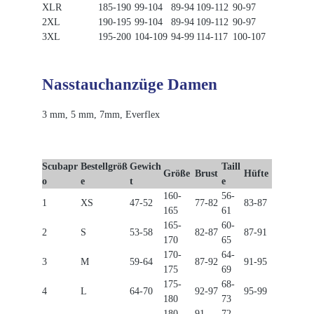
XLR
185-190
99-104
89-94
109-112
90-97
2XL
190-195
99-104
89-94
109-112
90-97
3XL
195-200
104-109
94-99
114-117
100-107
Nasstauchanzüge Damen
3 mm, 5 mm, 7mm, Everflex
Scubapr
Bestellgröß
Gewich
Taill
Größe
Brust
Hüfte
o
e
t
e
160-
56-
1
XS
47-52
77-82
83-87
165
61
165-
60-
2
S
53-58
82-87
87-91
170
65
170-
64-
3
M
59-64
87-92
91-95
175
69
175-
68-
4
L
64-70
92-97
95-99
180
73
180-
91-
72-