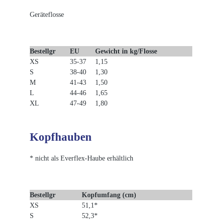
Geräteflosse
Bestellgr
EU
Gewicht in kg/Flosse
XS
35-37
1,15
S
38-40
1,30
M
41-43
1,50
L
44-46
1,65
XL
47-49
1,80
Kopfhauben
* nicht als Everflex-Haube erhältlich
Bestellgr
Kopfumfang (cm)
XS
51,1*
S
52,3*