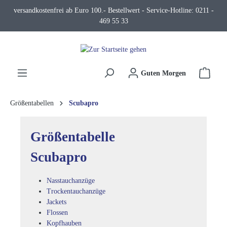
versandkostenfrei ab Euro 100.- Bestellwert - Service-Hotline: 0211 -
alt springen
469 55 33
Waren
Guten Morgen
Größentabellen
Scubapro
Größentabelle
Scubapro
Nasstauchanzüge
Trockentauchanzüge
Jackets
Flossen
Kopfhauben