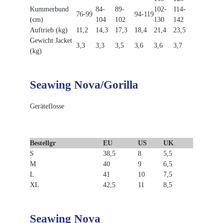
Kummerbund
84-
89-
102-
114-
76-99
94-119
(cm)
104
102
130
142
Auftrieb (kg)
11,2
14,3
17,3
18,4
21,4
23,5
Gewicht Jacket
3,3
3,3
3,5
3,6
3,6
3,7
(kg)
Seawing Nova/Gorilla
Geräteflosse
Bestellgr
EU
US
UK
S
38,5
8
5,5
M
40
9
6,5
L
41
10
7,5
XL
42,5
11
8,5
Seawing Nova