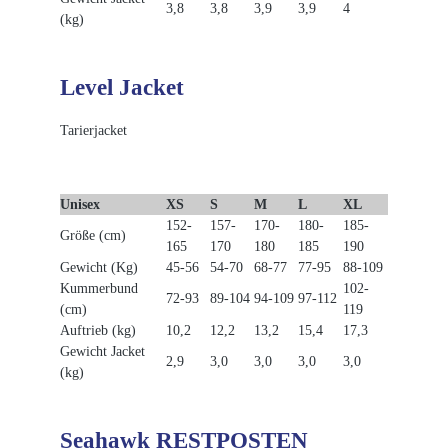
3,8
3,8
3,9
3,9
4
(kg)
Level Jacket
Tarierjacket
Unisex
XS
S
M
L
XL
152-
157-
170-
180-
185-
Größe (cm)
165
170
180
185
190
Gewicht (Kg)
45-56
54-70
68-77
77-95
88-109
Kummerbund
102-
72-93
89-104
94-109
97-112
(cm)
119
Auftrieb (kg)
10,2
12,2
13,2
15,4
17,3
Gewicht Jacket
2,9
3,0
3,0
3,0
3,0
(kg)
Seahawk RESTPOSTEN