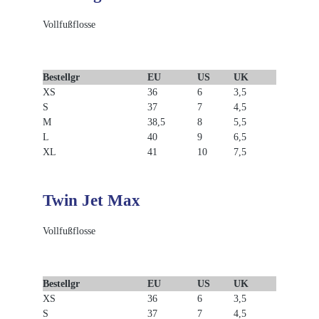
Vollfußflosse
Bestellgr
EU
US
UK
XS
36
6
3,5
S
37
7
4,5
M
38,5
8
5,5
L
40
9
6,5
XL
41
10
7,5
Twin Jet Max
Vollfußflosse
Bestellgr
EU
US
UK
XS
36
6
3,5
S
37
7
4,5