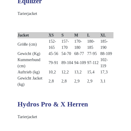
Equlizer
Tarierjacket
Jacket
XS
S
M
L
XL
152-
157-
170-
180-
185-
Größe (cm)
165
170
180
185
190
Gewicht (Kg)
45-56
54-70
68-77
77-95
88-109
Kummerbund
102-
79-91
89-104
94-109
97-112
(cm)
119
Auftrieb (kg)
10,2
12,2
13,2
15,4
17,3
Gewicht Jacket
2,8
2,8
2,9
2,9
3,1
(kg)
Hydros Pro & X Herren
Tarierjacket