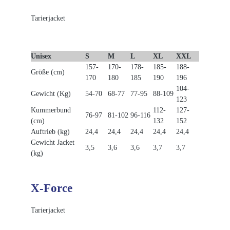
Tarierjacket
Unisex
S
M
L
XL
XXL
157-
170-
178-
185-
188-
Größe (cm)
170
180
185
190
196
104-
Gewicht (Kg)
54-70
68-77
77-95
88-109
123
Kummerbund
112-
127-
76-97
81-102
96-116
(cm)
132
152
Auftrieb (kg)
24,4
24,4
24,4
24,4
24,4
Gewicht Jacket
3,5
3,6
3,6
3,7
3,7
(kg)
X-Force
Tarierjacket