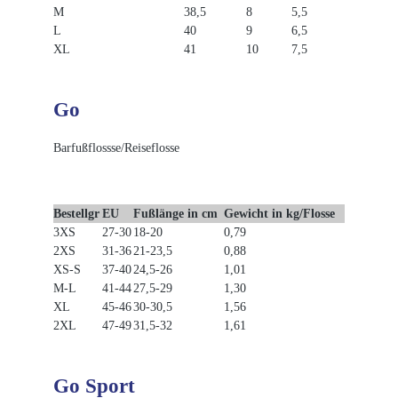
M
38,5
8
5,5
L
40
9
6,5
XL
41
10
7,5
Go
Barfußflossse/Reiseflosse
Bestellgr
EU
Fußlänge in cm
Gewicht in kg/Flosse
3XS
27-30
18-20
0,79
2XS
31-36
21-23,5
0,88
XS-S
37-40
24,5-26
1,01
M-L
41-44
27,5-29
1,30
XL
45-46
30-30,5
1,56
2XL
47-49
31,5-32
1,61
Go Sport