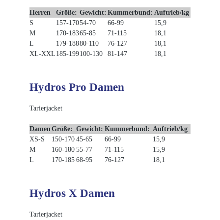
Herren
Größe:
Gewicht:
Kummerbund:
Auftrieb/kg
S
157-170
54-70
66-99
15,9
M
170-183
65-85
71-115
18,1
L
179-188
80-110
76-127
18,1
XL-XXL
185-199
100-130
81-147
18,1
Hydros Pro Damen
Tarierjacket
Damen
Größe:
Gewicht:
Kummerbund:
Auftrieb/kg
XS-S
150-170
45-65
66-99
15,9
M
160-180
55-77
71-115
15,9
L
170-185
68-95
76-127
18,1
Hydros X Damen
Tarierjacket