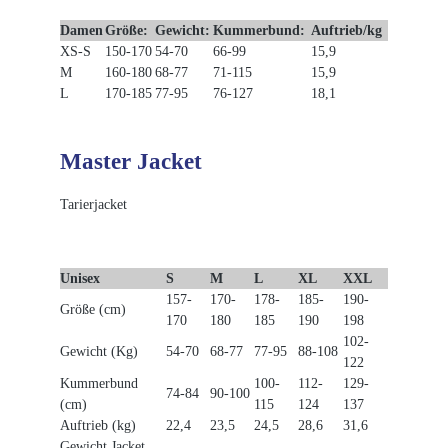
Damen
Größe:
Gewicht:
Kummerbund:
Auftrieb/kg
XS-S
150-170
54-70
66-99
15,9
M
160-180
68-77
71-115
15,9
L
170-185
77-95
76-127
18,1
Master Jacket
Tarierjacket
Unisex
S
M
L
XL
XXL
157-
170-
178-
185-
190-
Größe (cm)
170
180
185
190
198
102-
Gewicht (Kg)
54-70
68-77
77-95
88-108
122
Kummerbund
100-
112-
129-
74-84
90-100
(cm)
115
124
137
Auftrieb (kg)
22,4
23,5
24,5
28,6
31,6
Gewicht Jacket