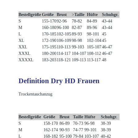
Bestellgröße
Größe
Brust
>
Taille
Hüfte
Schuhgr.
S
155-170
92-96
78-82
84-89
43-44
M
160-180
96-100
82-87
89-96
43-44
L
170-185
102-105
89-93
98-101
45
XL
172-190
106-109
98-98
102-104
45
XXL
175-195
110-113
99-103
105-107
46-47
XXXL
180-200
114-117
104-107
108-112
46-47
XXXXL
183-203
118-121
109-113
113-117
48
Definition Dry HD Frauen
Trockentauchanzug
Bestellgröße
Größe
Brust
Taille
Hüfte
Schuhgr.
S
158-170
86-89
70-73
96-98
38-39
M
162-174
90-93
74-77
99-101
38-39
L
168-182
95-100
79-84
103-107
40-42